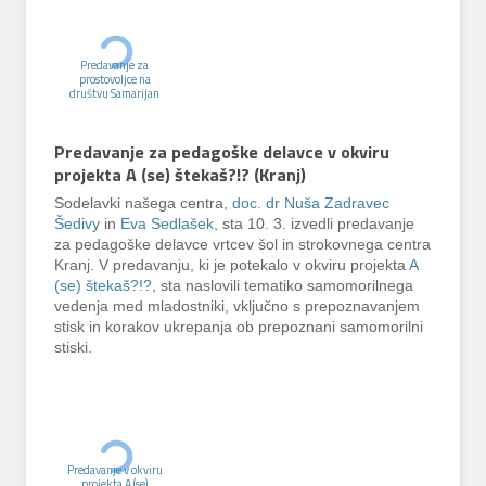
Predavanje za
prostovoljce na
društvu Samarijan
Predavanje za pedagoške delavce v okviru
projekta A (se) štekaš?!? (Kranj)
Sodelavki našega centra,
doc. dr Nuša Zadravec
Šedivy
in
Eva Sedlašek
, sta 10. 3. izvedli predavanje
za pedagoške delavce vrtcev šol in strokovnega centra
Kranj. V predavanju, ki je potekalo v okviru projekta
A
(se) štekaš?!?
, sta naslovili tematiko samomorilnega
vedenja med mladostniki, vključno s prepoznavanjem
stisk in korakov ukrepanja ob prepoznani samomorilni
stiski.
Predavanje v okviru
projekta A (se)