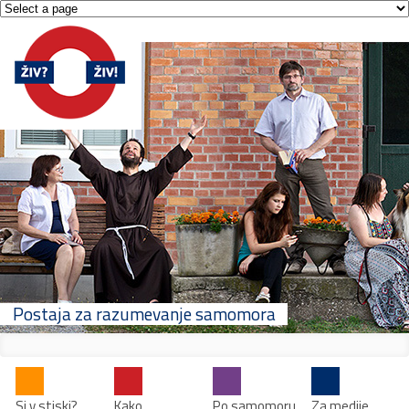
Postaja za razumevanje samomora
Si v stiski?
Kako
Po samomoru
Za medije