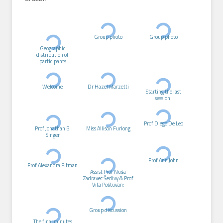
Group photo
Group photo
Geographic
distribution of
participants
Welcome
Dr Hazel Marzetti
Starting the last
session.
Prof Diego De Leo
Prof Jonathan B.
Miss Allison Furlong
Singer
Prof Ann John
Prof Alexandra Pitman
Assist Prof Nuša
Zadravec Šedivy & Prof
Vita Poštuvan:
Group discussion
The final minutes