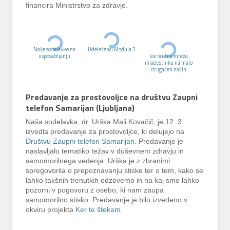
financira Ministrstvo za zdravje.
Naše sodelavke na
Udeleženci Modula 3
usposabljanju
Varnostna mreža
mladostnika na malo
drugačen način
Predavanje za prostovoljce na društvu Zaupni
telefon Samarijan (Ljubljana)
Naša sodelavka, dr. Urška Mali Kovačič, je 12. 3.
izvedla predavanje za prostovoljce, ki delujejo na
Društvu Zaupni telefon Samarijan
. Predavanje je
naslavljalo tematiko težav v duševnem zdravju in
samomorilnega vedenja. Urška je z zbranimi
spregovorila o prepoznavanju stiske ter o tem, kako se
lahko takšnih trenutkih odzovemo in na kaj smo lahko
pozorni v pogovoru z osebo, ki nam zaupa
samomorilno stisko. Predavanje je bilo izvedeno v
okviru projekta
Ker te štekam
.