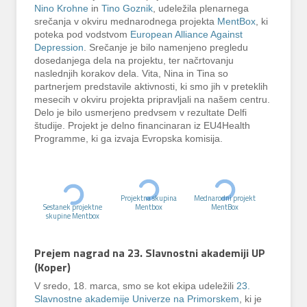
Nino Krohne
in
Tino Goznik
, udeležila plenarnega
srečanja v okviru mednarodnega projekta
MentBox
, ki
poteka pod vodstvom
European Alliance Against
Depression
. Srečanje je bilo namenjeno pregledu
dosedanjega dela na projektu, ter načrtovanju
naslednjih korakov dela. Vita, Nina in Tina so
partnerjem predstavile aktivnosti, ki smo jih v preteklih
mesecih v okviru projekta pripravljali na našem centru.
Delo je bilo usmerjeno predvsem v rezultate Delfi
študije. Projekt je delno financinaran iz EU4Health
Programme, ki ga izvaja Evropska komisija.
Projektna skupina
Mednarodni projekt
Sestanek projektne
Mentbox
MentBox
skupine Mentbox
Prejem nagrad na 23. Slavnostni akademiji UP
(Koper)
V sredo, 18. marca, smo se kot ekipa udeležili
23.
Slavnostne akademije Univerze na Primorskem
, ki je