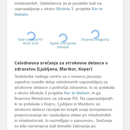
mladostnikih. Udeležence se je povabilo tudi na
usposabljanje v okviru
Modula 3
, projekta
Ker te
štekam
.
Uvod v srečanje PO-
Skupinska fotografija
MLAD 2026
Zapiski iz skupinske
diskusije
Celodnevna srečanja za strokovne delavce v
zdravstvu (Ljubljana, Maribor, Koper)
Sodelavke našega centra so v mesecu januarju
uspešno izvedle sklop celodnevnih usposabljanj za
strokovne delavce s področja zdravstva, ki so potekala
v okviru Modula 2 projekta
Ker te štekam
, ki ga
financira Ministrstvo za zdravje RS. Na usposabljanjih,
ki so potekala v Kopru, Ljubljani in Mariboru so
strokovni delavci razvijali ter krepili svoje kompetence
prepoznavanja ter naslavljana stiske pri mladostnikih
in mladostnicah, ki razmišljajo o samomoru. Srečanja
so bila namenjena tudi tematiki žalovanja po