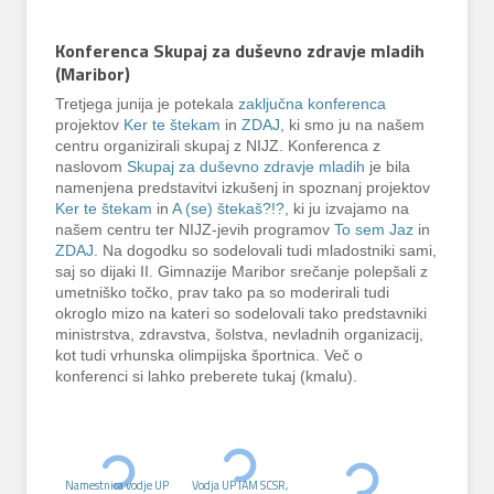
Konferenca Skupaj za duševno zdravje mladih
(Maribor)
Tretjega junija je potekala
zaključna konferenca
projektov
Ker te štekam
in
ZDAJ
, ki smo ju na našem
centru organizirali skupaj z NIJZ. Konferenca z
naslovom
Skupaj za duševno zdravje mladih
je bila
namenjena predstavitvi izkušenj in spoznanj projektov
Ker te štekam
in
A (se) štekaš?!?
, ki ju izvajamo na
našem centru ter NIJZ-jevih programov
To sem Jaz
in
ZDAJ
. Na dogodku so sodelovali tudi mladostniki sami,
saj so dijaki II. Gimnazije Maribor srečanje polepšali z
umetniško točko, prav tako pa so moderirali tudi
okroglo mizo na kateri so sodelovali tako predstavniki
ministrstva, zdravstva, šolstva, nevladnih organizacij,
kot tudi vrhunska olimpijska športnica. Več o
konferenci si lahko preberete tukaj (kmalu).
Namestnica vodje UP
Vodja UP IAM SCSR,