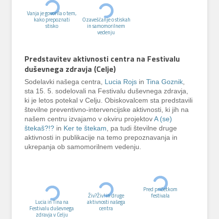
Vanja je govorila o tem,
kako prepoznati
Ozaveščanje o stiskah
stisko
in samomorilnem
vedenju
Predstavitev aktivnosti centra na Festivalu
duševnega zdravja (Celje)
Sodelavki našega centra,
Lucia Rojs
in
Tina Goznik
,
sta 15. 5. sodelovali na Festivalu duševnega zdravja,
ki je letos potekal v Celju. Obiskovalcem sta predstavili
številne preventivno-intervencijske aktivnosti, ki jih na
našem centru izvajamo v okviru projektov
A (se)
štekaš?!?
in
Ker te štekam
, pa tudi številne druge
aktivnosti in publikacije na temo prepoznavanja in
ukrepanja ob samomorilnem vedenju.
Pred pričetkom
Živ?Živ! in druge
festivala
Lucia in Tina na
aktivnosti našega
Festivalu duševnega
centra
zdravja v Celju