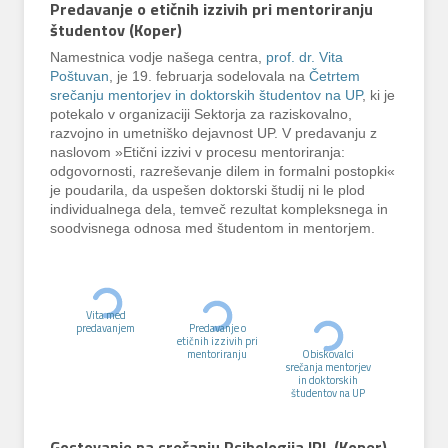
Predavanje o etičnih izzivih pri mentoriranju
študentov (Koper)
Namestnica vodje našega centra,
prof. dr. Vita
Poštuvan
, je 19. februarja sodelovala na
Četrtem
srečanju mentorjev in doktorskih študentov na UP
, ki je
potekalo v organizaciji Sektorja za raziskovalno,
razvojno in umetniško dejavnost UP. V predavanju z
naslovom »Etični izzivi v procesu mentoriranja:
odgovornosti, razreševanje dilem in formalni postopki«
je poudarila, da uspešen doktorski študij ni le plod
individualnega dela, temveč rezultat kompleksnega in
soodvisnega odnosa med študentom in mentorjem.
Vita med
predavanjem
Predavanje o
etičnih izzivih pri
mentoriranju
Obiskovalci
srečanja mentorjev
in doktorskih
študentov na UP
Gostovanje na srečanju Psihologija IRL (Koper)