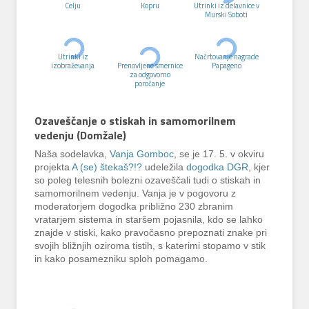
Celju
Kopru
Utrinki iz delavnice v
Murski Soboti
Utrinki iz
Načrtovanje nagrade
izobraževanja
Prenovljene smernice
Papageno
za odgovorno
poročanje
Ozaveščanje o stiskah in samomorilnem
vedenju (Domžale)
Naša sodelavka,
Vanja Gomboc
, se je 17. 5. v okviru
projekta
A (se) štekaš?!?
udeležila
dogodka DGR
, kjer
so poleg telesnih bolezni ozaveščali tudi o stiskah in
samomorilnem vedenju. Vanja je v pogovoru z
moderatorjem dogodka približno 230 zbranim
vratarjem sistema in staršem pojasnila, kdo se lahko
znajde v stiski, kako pravočasno prepoznati znake pri
svojih bližnjih oziroma tistih, s katerimi stopamo v stik
in kako posamezniku sploh pomagamo.