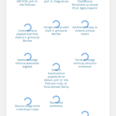
IAM SCSR, prof. dr.
prof. dr. Diego de Leo
Predstavnica
Vita Poštuvan
Ministrstva za zdravje
RS, dr. Agata Zupančič
Okroglo mizo so vodili
Konferenca Skupaj za
V srečanje nas je
dijaki II. gimnazije
duševno zdravje
popeljal duet flavt,
Maribor
mladih
dijakinj II. gimnazije
Maribor
Sodelavke našega
Del ekipe našega
centra so povezovale
centra po zaključku
dogodek
konference
Vodja in
koordinatorica
projekta Ker te
štekam, prof. dr. Vita
Poštuvan in doc. dr.
Nuša Zadravec Šedivy
Novinarska
Stojnica našega centra
konferenca
in del ekipe z vodjo