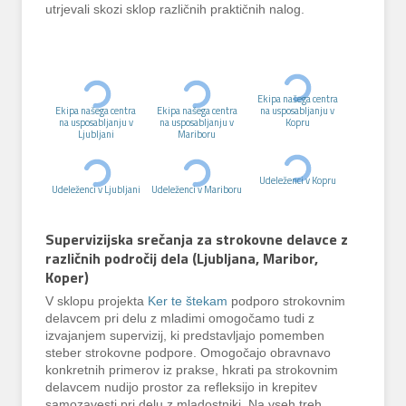
utrjevali skozi sklop različnih praktičnih nalog.
Ekipa našega centra
Ekipa našega centra
Ekipa našega centra
na usposabljanju v
na usposabljanju v
na usposabljanju v
Kopru
Ljubljani
Mariboru
Udeleženci v Kopru
Udeleženci v Ljubljani
Udeleženci v Mariboru
Supervizijska srečanja za strokovne delavce z
različnih področij dela (Ljubljana, Maribor,
Koper)
V sklopu projekta
Ker te štekam
podporo strokovnim
delavcem pri delu z mladimi omogočamo tudi z
izvajanjem supervizij, ki predstavljajo pomemben
steber strokovne podpore. Omogočajo obravnavo
konkretnih primerov iz prakse, hkrati pa strokovnim
delavcem nudijo prostor za refleksijo in krepitev
samozavesti pri delu z mladostniki. Na vseh treh