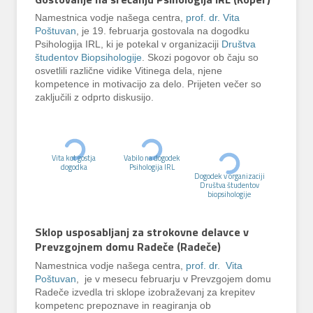
Namestnica vodje našega centra,
prof. dr. Vita
Poštuvan
, je 19. februarja gostovala na dogodku
Psihologija IRL, ki je potekal v organizaciji
Društva
študentov Biopsihologije
. Skozi pogovor ob čaju so
osvetlili različne vidike Vitinega dela, njene
kompetence in motivacijo za delo. Prijeten večer so
zaključili z odprto diskusijo.
Vita kot gostja
Vabilo na dogodek
dogodka
Psihologija IRL
Dogodek v organizaciji
Društva študentov
biopsihologije
Sklop usposabljanj za strokovne delavce v
Prevzgojnem domu Radeče (Radeče)
Namestnica vodje našega centra,
prof. dr. Vita
Poštuvan
, je v mesecu februarju v Prevzgojem domu
Radeče izvedla tri sklope izobraževanj za krepitev
kompetenc prepoznave in reagiranja ob