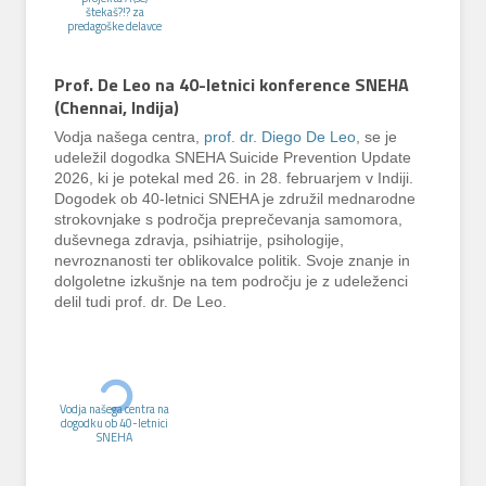
štekaš?!? za
predagoške delavce
Prof. De Leo na 40-letnici konference SNEHA
(Chennai
,
Indija)
Vodja našega centra,
prof. dr. Diego De Leo
, se je
udeležil dogodka SNEHA Suicide Prevention Update
2026, ki je potekal med 26. in 28. februarjem v Indiji.
Dogodek ob 40-letnici SNEHA je združil mednarodne
strokovnjake s področja preprečevanja samomora,
duševnega zdravja, psihiatrije, psihologije,
nevroznanosti ter oblikovalce politik. Svoje znanje in
dolgoletne izkušnje na tem področju je z udeleženci
delil tudi prof. dr. De Leo.
Vodja našega centra na
dogodku ob 40-letnici
SNEHA