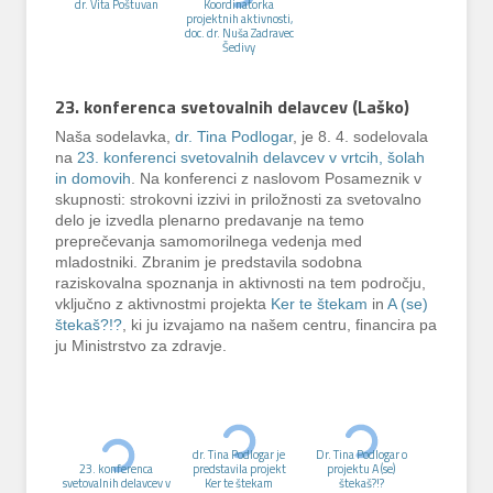
dr. Vita Poštuvan
Koordinatorka
projektnih aktivnosti,
doc. dr. Nuša Zadravec
Šedivy
23. konferenca svetovalnih delavcev (Laško)
Naša sodelavka,
dr. Tina Podlogar
, je 8. 4. sodelovala
na
23. konferenci svetovalnih delavcev v vrtcih, šolah
in domovih
. Na konferenci z naslovom Posameznik v
skupnosti: strokovni izzivi in priložnosti za svetovalno
delo je izvedla plenarno predavanje na temo
preprečevanja samomorilnega vedenja med
mladostniki. Zbranim je predstavila sodobna
raziskovalna spoznanja in aktivnosti na tem področju,
vključno z aktivnostmi projekta
Ker te štekam
in
A (se)
štekaš?!?
, ki ju izvajamo na našem centru, financira pa
ju Ministrstvo za zdravje.
dr. Tina Podlogar je
Dr. Tina Podlogar o
23. konferenca
predstavila projekt
projektu A (se)
svetovalnih delavcev v
Ker te štekam
štekaš?!?