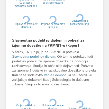
Čuječnost v
čuječnosti v Kopru
medosebnih odnosih
Udeleženke na
Priprava na srečanje v
Priprava na srečanje v
zadnjem srečanju
Mariboru
Ljubljani
Slavnostna podelitev diplom in pohval za
izjemne dosežke na FAMNIT-u
(Koper)
V torek, 16. junija, je na FAMNIT-u potekala
Slavnostna podelitev diplom
. Ob tem je potekala tudi
podelitev pohval za izjemne dosežke na področju
raziskovanja, študija in obšolskih dejavnosti. Pohvalo
za izjemne študijske in raziskovalne dosežke je prejela
tudi naša sodelavka
Vanja Gomboc
, ki na FAMNIT-u
zaključuje doktorski študij Suicidologija in duševno
zdravje. Vanji za to iskreno čestitamo.
Vanja ob podelitvi
Pohvale za izjemne
priznanja
dosežke
Slavnostna podelitev