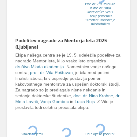
Prof. dr. Vita Poštuvan
in doc. dr. Nuša
Zadravec Šedivy s 3.
izdajo priročnika
Samomorilno vedenje
mladostnikov
Podelitev nagrade za Mentorja leta 2025
(Ljubljana)
Ekipa našega centra se je 19. 5. udeležila podelitve za
nagrado Mentor leta, ki jo vsako leto organizira
društvo Mlada akademija
. Namestnica vodje našega
centra,
prof. dr. Vita Poštuvan
, je bila med petimi
finalisti izbora, ki v ospredje postavlja pomen
kakovostnega mentorstva za uspešen doktorski študij.
Za nagrado so jo predlagale njene nekdanje in
sedanje doktorske študentke,
doc. dr. Nina Krohne
,
dr.
Meta Lavrič
,
Vanja Gomboc
in
Lucia Rojs
. Z Vito je
proslavila tudi celotna preostala ekipa.
Vita ob prejemu
Del ekipe na podelitvi