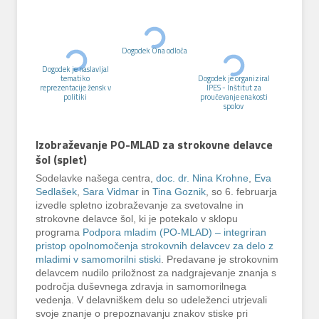
Dogodek Ona odloča
Dogodek je naslavljal
tematiko
Dogodek je organiziral
reprezentacije žensk v
IPES - Inštitut za
politiki
proučevanje enakosti
spolov
Izobraževanje PO-MLAD za strokovne delavce
šol (splet)
Sodelavke našega centra,
doc. dr. Nina Krohne
,
Eva
Sedlašek
,
Sara Vidmar
in
Tina Goznik
, so 6. februarja
izvedle spletno izobraževanje za svetovalne in
strokovne delavce šol, ki je potekalo v sklopu
programa
Podpora mladim (PO-MLAD) – integriran
pristop opolnomočenja strokovnih delavcev za delo z
mladimi v samomorilni stiski
. Predavane je strokovnim
delavcem nudilo priložnost za nadgrajevanje znanja s
področja duševnega zdravja in samomorilnega
vedenja. V delavniškem delu so udeleženci utrjevali
svoje znanje o prepoznavanju znakov stiske pri