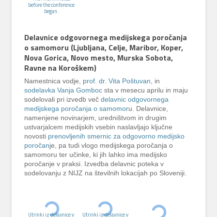
before the conference
began.
Delavnice odgovornega medijskega poročanja
o samomoru (Ljubljana, Celje, Maribor, Koper,
Nova Gorica, Novo mesto, Murska Sobota,
Ravne na Koroškem)
Namestnica vodje,
prof. dr. Vita Poštuvan
, in
sodelavka Vanja Gomboc
sta v mesecu aprilu in maju
sodelovali pri izvedb več
delavnic odgovornega
medijskega poročanja o samomor
u. Delavnice,
namenjene novinarjem, uredništvom in drugim
ustvarjalcem medijskih vsebin naslavljajo ključne
novosti
prenovljenih smernic za odgovorno medijsko
poročan
je, pa tudi vlogo medijskega poročanja o
samomoru ter učinke, ki jih lahko ima medijsko
poročanje v praksi. Izvedba delavnic poteka v
sodelovanju z NIJZ na številnih lokacijah po Sloveniji.
Utrinki iz delavnice v
Utrinki iz delavnice v