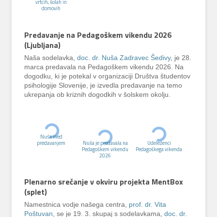
vrtcih, šolah in
domovih
Predavanje na Pedagoškem vikendu 2026
(Ljubljana)
Naša sodelavka,
doc. dr. Nuša Zadravec Šedivy
, je 28.
marca predavala na Pedagoškem vikendu 2026. Na
dogodku, ki je potekal v organizaciji Društva študentov
psihologije Slovenije, je izvedla predavanje na temo
ukrepanja ob kriznih dogodkih v šolskem okolju.
Nuša med
predavanjem
Nuša je predavala na
Udeleženci
Pedagoškem vikendu
Pedagoškega vikenda
2026
Plenarno srečanje v okviru projekta MentBox
(splet)
Namestnica vodje našega centra,
prof. dr. Vita
Poštuvan
, se je 19. 3. skupaj s sodelavkama,
doc. dr.