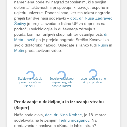
namenjena podelitvi nagrad zaposlenim, ki s svojim
delom ali aktivnostmi prispevajo k razvoju, uspehu in
ugledu univerze. Ponosni smo, ker sta tokrat nagrado
prejeli kar dve naši sodelavki –
doc. dr. Nuša Zadravec
Šedivy
je prejela svečano listino UP za doprinos na
področju suicidologije in duševnega zdravja s
poudarkom na ranljivih skupinah ter osamljenosti,
dr.
Meta Lavrič
pa je prejela nagrado Srečko Kosovel za
svojo doktorsko nalogo. Ogledate si lahko tudi
Nušin
in
Metin
predstavitveni video.
Sodelavka Nuša ob
Sodelavka Meta ob
Uspeh sodelavk smo
prejemu svečane
prejemu nagrade
skupaj proslavili
listine UP
Srečko Kosovel
Predavanje o doživljanju in izražanju strahu
(Koper)
Naša sodelavka,
doc. dr. Nina Krohne
, je 18. marca
sodelovala na letošnjem
Tednu možganov
. Na
predavanju z naslovom »Koga je lahko strah?