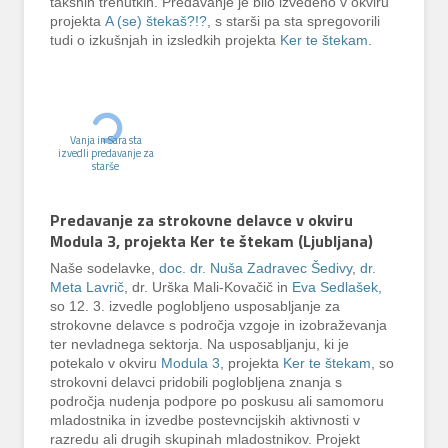
takšnih trenutkih. Predavanje je bilo izvedeno v okviru
projekta
A (se) štekaš?!?
, s starši pa sta spregovorili
tudi o izkušnjah in izsledkih projekta
Ker te štekam
.
Vanja in Sara sta
izvedli predavanje za
starše
Predavanje za strokovne delavce v okviru
Modula 3, projekta Ker te štekam (Ljubljana)
Naše sodelavke,
doc. dr. Nuša Zadravec Šedivy
,
dr.
Meta Lavrič
, dr. Urška Mali-Kovačič in
Eva Sedlašek,
so 12. 3. izvedle poglobljeno usposabljanje za
strokovne delavce s področja vzgoje in izobraževanja
ter nevladnega sektorja. Na usposabljanju, ki je
potekalo v okviru
Modula 3
, projekta
Ker te štekam
, so
strokovni delavci pridobili poglobljena znanja s
področja nudenja podpore po poskusu ali samomoru
mladostnika in izvedbe postevncijskih aktivnosti v
razredu ali drugih skupinah mladostnikov. Projekt