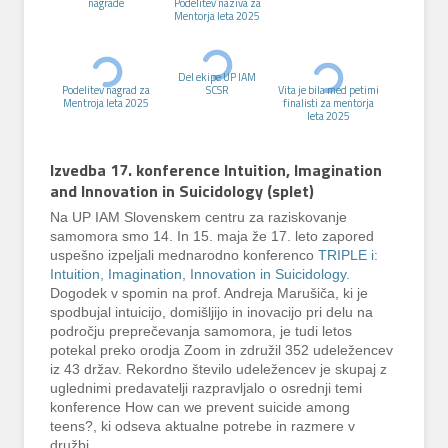
nagrade
Podelitev naziva za
Mentorja leta 2025
Del ekipe UP IAM
Podelitev nagrad za
SCSR
Vita je bila med petimi
Mentroja leta 2025
finalisti za mentorja
leta 2025
Izvedba 17. konference Intuition, Imagination
and Innovation in Suicidology (splet)
Na UP IAM Slovenskem centru za raziskovanje
samomora smo 14. In 15. maja že 17. leto zapored
uspešno izpeljali mednarodno konferenco
TRIPLE i:
Intuition, Imagination, Innovation in Suicidology.
Dogodek v spomin na prof. Andreja Marušiča, ki je
spodbujal intuicijo, domišljijo in inovacijo pri delu na
področju preprečevanja samomora, je tudi letos
potekal preko orodja Zoom in združil 352 udeležencev
iz 43 držav. Rekordno število udeležencev je skupaj z
uglednimi predavatelji razpravljalo o osrednji temi
konference How can we prevent suicide among
teens?, ki odseva aktualne potrebe in razmere v
družbi.