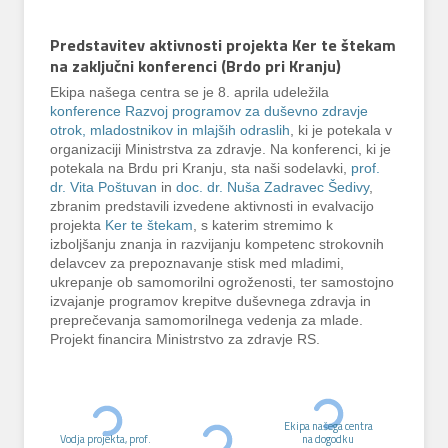
Predstavitev aktivnosti projekta Ker te štekam
na zaključni konferenci (Brdo pri Kranju)
Ekipa našega centra se je 8. aprila udeležila
konference
Razvoj programov za duševno zdravje
otrok, mladostnikov in mlajših odraslih
, ki je potekala v
organizaciji Ministrstva za zdravje. Na konferenci, ki je
potekala na Brdu pri Kranju, sta naši sodelavki,
prof.
dr. Vita Poštuvan
in
doc. dr. Nuša Zadravec Šedivy
,
zbranim predstavili izvedene aktivnosti in evalvacijo
projekta
Ker te štekam
, s katerim stremimo k
izboljšanju znanja in razvijanju kompetenc strokovnih
delavcev za prepoznavanje stisk med mladimi,
ukrepanje ob samomorilni ogroženosti, ter samostojno
izvajanje programov krepitve duševnega zdravja in
preprečevanja samomorilnega vedenja za mlade.
Projekt financira Ministrstvo za zdravje RS.
Ekipa našega centra
Vodja projekta, prof.
na dogodku