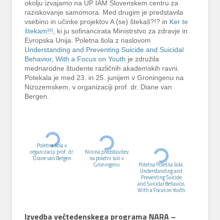
okolju izvajamo na UP IAM Slovenskem centru za
raziskovanje samomora. Med drugim je predstavila
vsebino in učinke projektov A (se) štekaš?!? in
Ker te
štekam!!!
, ki ju sofinancirata Ministrstvo za zdravje in
Evropska Unija. Poletna šola z naslovom
Understanding and Preventing Suicide and Suicidal
Behavior, With a Focus on Youth
je združila
mednarodne študente različnih akademskih ravni.
Potekala je med 23. in 25. junijem v Groningenu na
Nizozemskem, v organizaciji prof. dr. Diane van
Bergen.
Poletna šola v
organizaciji prof. dr.
Ninina predstavitev
Diane van Bergen
na poletni šoli v
Groningenu
Poletna Poletna šola:
Understanding and
Preventing Suicide
and Suicidal Behavior,
With a Focus on Youth
Izvedba večtedenskega programa NARA –