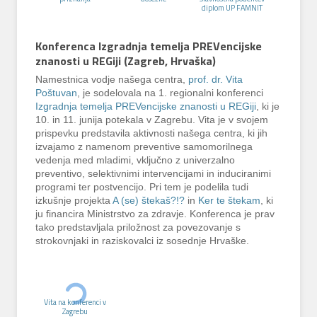
diplom UP FAMNIT
Konferenca Izgradnja temelja PREVencijske
znanosti u REGiji (Zagreb, Hrvaška)
Namestnica vodje našega centra,
prof. dr. Vita
Poštuvan
, je sodelovala na 1. regionalni konferenci
Izgradnja temelja PREVencijske znanosti u REGiji
, ki je
10. in 11. junija potekala v Zagrebu. Vita je v svojem
prispevku predstavila aktivnosti našega centra, ki jih
izvajamo z namenom preventive samomorilnega
vedenja med mladimi, vključno z univerzalno
preventivo, selektivnimi intervencijami in induciranimi
programi ter postvencijo. Pri tem je podelila tudi
izkušnje projekta
A (se) štekaš?!?
in
Ker te štekam
, ki
ju financira Ministrstvo za zdravje. Konferenca je prav
tako predstavljala priložnost za povezovanje s
strokovnjaki in raziskovalci iz sosednje Hrvaške.
Vita na konferenci v
Zagrebu