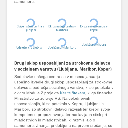
samomoru.
Ekipa našega centra v
Ekipa našega centra v
Ekipa našega centra v
Ljubljani
Mariboru
Kopru
Udeleženci v Kopru
Udeleženci v Ljubljani
Udeleženci v Mariboru
Drugi sklop usposabljanj za strokovne delavce
v socialnem varstvu (Ljubljana, Maribor, Koper)
Sodelavke našega centra so v mesecu januarju
uspešno izvedle drugi sklop usposabljanj za strokovne
delavce s področja socialnega varstva, ki so potekala v
okviru Modula 2 projekta
Ker te štekam
, ki ga financira
Ministrstvo za zdravje RS. Na celodnevnih
usposabljanjih, ki so potekala v Kopru, Ljubljani in
Mariboru so strokovni delavci razvijali ter krepili svoje
kompetence prepoznavanja ter naslavljana stisk pri
mladostnikih in mladostnicah, ki razmišljajo o
samomoru. Znanja, pridobljena na prvem srečanju, so