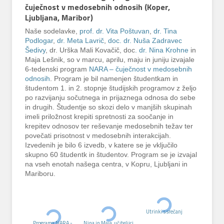
čuječnost v medosebnih odnosih (Koper,
Ljubljana, Maribor)
Naše sodelavke,
prof. dr. Vita Poštuvan
,
dr. Tina
Podlogar
,
dr. Meta Lavrič
,
doc. dr. Nuša Zadravec
Šedivy
, dr. Urška Mali Kovačič, doc
. dr. Nina Krohne
in
Maja Lešnik, so v marcu, aprilu, maju in juniju izvajale
6-tedenski program
NARA – čuječnost v medosebnih
odnosih
. Program je bil namenjen študentkam in
študentom 1. in 2. stopnje študijskih programov z željo
po razvijanju sočutnega in prijaznega odnosa do sebe
in drugih. Študentje so skozi delo v manjših skupinah
imeli priložnost krepiti spretnosti za soočanje in
krepitev odnosov ter reševanje medosebnih težav ter
povečati prisotnost v medosebnih interakcijah.
Izvedenih je bilo 6 izvedb, v katere se je vključilo
skupno 60 študentk in študentov. Program se je izvajal
na vseh enotah našega centra, v Kopru, Ljubljani in
Mariboru.
Utrinki s srečanj
Programa NARA -
Nina in Maja, učiteljici