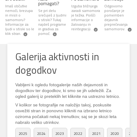
pomagati?
Imaš občutke
Izguba bližnjega
Odgovorno
nemoči, brezupa
Se pri delu
zaradi samomora
poročanje je
in misli o
srečuješ z ljudmi
je težka. Poišči
pomemben
samomoru?
v stiski? Tukaj
informacije o
dejavnik
Informacije za
najdeš programe
žalovanju in
preprečevanja
ljudi v stiski so le
in gradiva za
reintegraciji.
samomorov.
klik stran.
pomoč.
Galerija aktivnosti in
Nalagam...
dogodkov
Vabljeni k ogledu fotogalerije naših dejavnosti in
dogodkov ter dogodkov, ki smo se jih udeležili. Za
ogled galerij iz preteklih let kliknite na ustrezno letnico.
V kolikor se fotografije ne naložijo takoj, poskusite
osvežiti stran in ponovno klikniti na izbrano letnico
oziroma počakati nekaj trenutkov, saj se je skozi leta
nabralo veliko utrinkov.
2025
2024
2023
2022
2021
2020
201