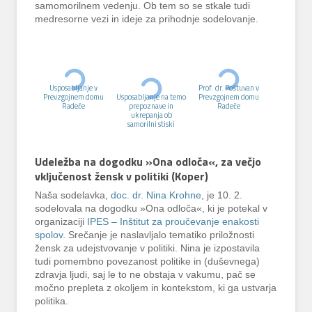
samomorilnem vedenju. Ob tem so se stkale tudi
medresorne vezi in ideje za prihodnje sodelovanje.
Usposabljanje v
Prof. dr. Poštuvan v
Prevzgojnem domu
Usposabljanje na temo
Prevzgojnem domu
Radeče
prepoznave in
Radeče
ukrepanja ob
samorilni stiski
Udeležba na dogodku »Ona odloča«, za večjo
vključenost žensk v politiki (Koper)
Naša sodelavka,
doc. dr. Nina Krohne
, je 10. 2.
sodelovala na dogodku »Ona odloča«, ki je potekal v
organizaciji
IPES – Inštitut za proučevanje enakosti
spolov
. Srečanje je naslavljalo tematiko priložnosti
žensk za udejstvovanje v politiki. Nina je izpostavila
tudi pomembno povezanost politike in (duševnega)
zdravja ljudi, saj le to ne obstaja v vakumu, pač se
močno prepleta z okoljem in kontekstom, ki ga ustvarja
politika.