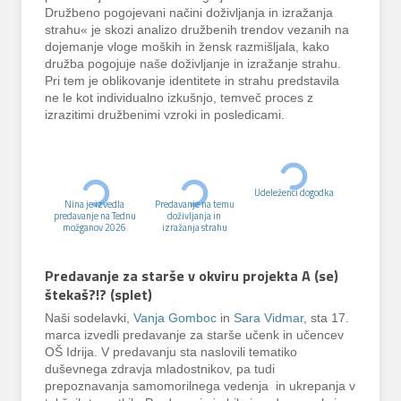
Družbeno pogojevani načini doživljanja in izražanja
strahu« je skozi analizo družbenih trendov vezanih na
dojemanje vloge moških in žensk razmišljala, kako
družba pogojuje naše doživljanje in izražanje strahu.
Pri tem je oblikovanje identitete in strahu predstavila
ne le kot individualno izkušnjo, temveč proces z
izrazitimi družbenimi vzroki in posledicami.
Udeleženci dogodka
Nina je izvedla
Predavanje na temu
predavanje na Tednu
doživljanja in
možganov 2026
izražanja strahu
Predavanje za starše v okviru projekta A (se)
štekaš?!? (splet)
Naši sodelavki,
Vanja Gomboc
in
Sara Vidmar
, sta 17.
marca izvedli predavanje za starše učenk in učencev
OŠ Idrija. V predavanju sta naslovili tematiko
duševnega zdravja mladostnikov, pa tudi
prepoznavanja samomorilnega vedenja in ukrepanja v