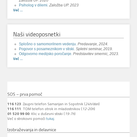
Založba UP. 2020
Psiholog v dilemi.
Založba UP. 2023
Več ...
Naši videoposnetki
Splošno o samomorilnem vedenju.
Predavanje, 2024.
Pogovor s posameznikom v stiski.
Spletni seminar, 2019.
Odgovorno medijsko poročanje.
Predstavitev smernic, 2023.
Več ...
SOS – prva pomoč
116 123
: Zaupni telefon Samarijan in Sopotnik (
24h/dan
)
116 111
: TOM telefon otrok in mladostnikov (
12-20h
)
01 520 99 00
: Klic v duševni stiski (
19-7h
)
Več o strokovni pomoči
tukaj
.
Izobraževanja in delavnice