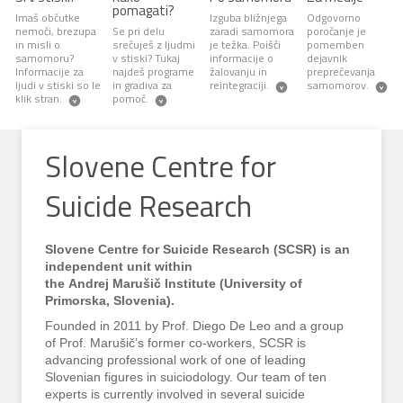
pomagati?
Imaš občutke
Izguba bližnjega
Odgovorno
nemoči, brezupa
Se pri delu
zaradi samomora
poročanje je
in misli o
srečuješ z ljudmi
je težka. Poišči
pomemben
samomoru?
v stiski? Tukaj
informacije o
dejavnik
Informacije za
najdeš programe
žalovanju in
preprečevanja
ljudi v stiski so le
in gradiva za
reintegraciji.
samomorov.
klik stran.
pomoč.
Slovene Centre for
Suicide Research
Slovene Centre for Suicide Research (SCSR) is an
independent unit within
the Andrej Marušič Institute (University of
Primorska, Slovenia).
Founded in 2011 by Prof. Diego De Leo and a group
of Prof. Marušič’s former co-workers, SCSR is
advancing professional work of one of leading
Slovenian figures in suiciodology. Our team of ten
experts is currently involved in several suicide