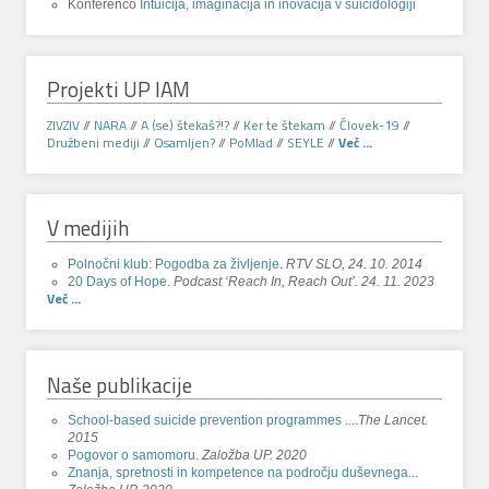
Konferenco
Intuicija, imaginacija in inovacija v suicidologiji
Projekti UP IAM
ZIVZIV
//
NARA
//
A (se) štekaš?!?
//
Ker te štekam
//
Človek-19
//
Družbeni mediji
//
Osamljen?
//
PoMlad
//
SEYLE
//
Več ...
V medijih
Polnočni klub: Pogodba za življenje
.
RTV SLO, 24. 10. 2014
20 Days of Hope
.
Podcast ‘Reach In, Reach Out’. 24. 11. 2023
Več ...
Naše publikacije
School-based suicide prevention programmes ...
.
The Lancet.
2015
Pogovor o samomoru.
Založba UP. 2020
Znanja, spretnosti in kompetence na področju duševnega...