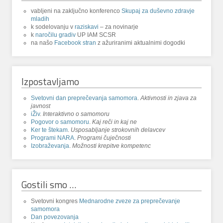
vabljeni na zaključno konferenco
Skupaj za duševno zdravje
mladih
k sodelovanju v
raziskavi
– za novinarje
k
naročilu gradiv
UP IAM SCSR
na našo
Facebook stran
z ažuriranimi aktualnimi dogodki
Izpostavljamo
Svetovni dan preprečevanja samomora
.
Aktivnosti in zjava za
javnost
iŽiv
.
Interaktivno o samomoru
Pogovor o samomoru
.
Kaj reči in kaj ne
Ker te štekam
.
Usposabljanje strokovnih delavcev
Programi NARA
.
Programi čuječnosti
Izobraževanja
.
Možnosti krepitve kompetenc
Gostili smo …
Svetovni kongres
Mednarodne zveze za preprečevanje
samomora
Dan povezovanja