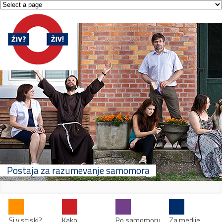
Postaja za razumevanje samomora
Si v stiski?
Kako
Po samomoru
Za medije