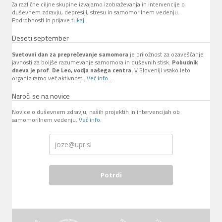
Za različne ciljne skupine izvajamo izobraževanja in intervencije o
duševnem zdravju, depresiji, stresu in samomorilnem vedenju.
Podrobnosti in prijave
tukaj
.
Deseti september
Svetovni dan za preprečevanje samomora
je priložnost za ozaveščanje
javnosti za boljše razumevanje samomora in duševnih stisk.
Pobudnik
dneva je prof. De Leo, vodja našega centra.
V Sloveniji vsako leto
organiziramo več aktivnosti.
Več info ...
Naroči se na novice
Novice o duševnem zdravju, naših projektih in intervencijah ob
samomorilnem vedenju.
Več info
.
Potrdi