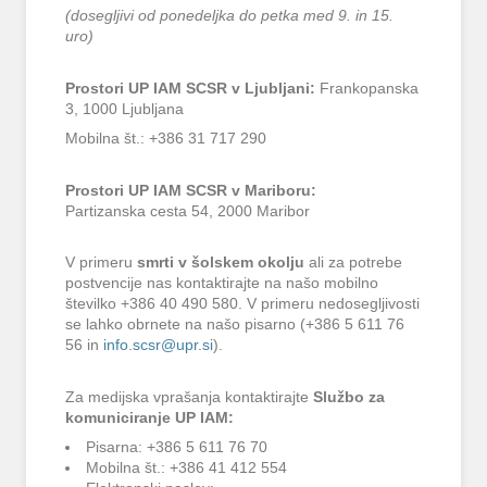
(dosegljivi od ponedeljka do petka med 9. in 15.
uro)
Prostori UP IAM SCSR v Ljubljani:
Frankopanska
3, 1000 Ljubljana
Mobilna št.: +386 31 717 290
Prostori UP IAM SCSR v Mariboru:
Partizanska cesta 54, 2000 Maribor
V primeru
smrti v šolskem okolju
ali za potrebe
postvencije nas kontaktirajte na našo mobilno
številko +386 40 490 580. V primeru nedosegljivosti
se lahko obrnete na našo pisarno (+386 5 611 76
56 in
info.scsr@upr.si
).
Za medijska vprašanja kontaktirajte
Službo za
komuniciranje UP IAM:
Pisarna: +386 5 611 76 70
Mobilna št.: +386 41 412 554