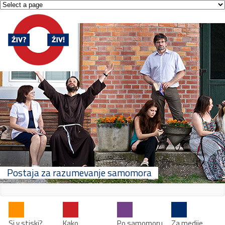
Postaja za razumevanje samomora
Si v stiski?
Kako
Po samomoru
Za medije