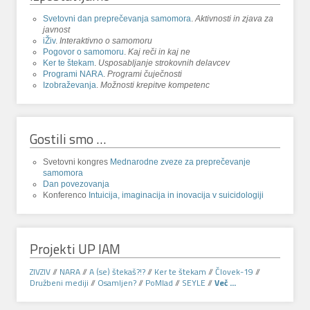
Svetovni dan preprečevanja samomora
.
Aktivnosti in zjava za
javnost
iŽiv
.
Interaktivno o samomoru
Pogovor o samomoru
.
Kaj reči in kaj ne
Ker te štekam
.
Usposabljanje strokovnih delavcev
Programi NARA
.
Programi čuječnosti
Izobraževanja
.
Možnosti krepitve kompetenc
Gostili smo …
Svetovni kongres
Mednarodne zveze za preprečevanje
samomora
Dan povezovanja
Konferenco
Intuicija, imaginacija in inovacija v suicidologiji
Projekti UP IAM
ZIVZIV
//
NARA
//
A (se) štekaš?!?
//
Ker te štekam
//
Človek-19
//
Družbeni mediji
//
Osamljen?
//
PoMlad
//
SEYLE
//
Več ...