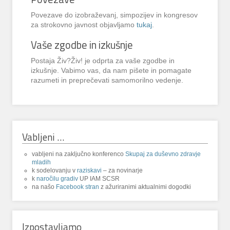
Povezave do izobraževanj, simpozijev in kongresov
za strokovno javnost objavljamo
tukaj
.
Vaše zgodbe in izkušnje
Postaja Živ?Živ! je odprta za vaše zgodbe in
izkušnje. Vabimo vas, da nam pišete in pomagate
razumeti in preprečevati samomorilno vedenje.
Vabljeni …
vabljeni na zaključno konferenco
Skupaj za duševno zdravje
mladih
k sodelovanju v
raziskavi
– za novinarje
k
naročilu gradiv
UP IAM SCSR
na našo
Facebook stran
z ažuriranimi aktualnimi dogodki
Izpostavljamo