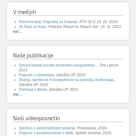
V medijih
Polnočni klub: Pogodba za življenje
.
RTV SLO, 24. 10. 2014
20 Days of Hope
.
Podcast ‘Reach In, Reach Out’. 24. 11. 2023
Več ...
Naše publikacije
School-based suicide prevention programmes ...
.
The Lancet.
2015
Pogovor o samomoru.
Založba UP. 2020
Znanja, spretnosti in kompetence na področju duševnega...
Založba UP. 2020
Psiholog v dilemi.
Založba UP. 2023
Več ...
Naši videoposnetki
Splošno o samomorilnem vedenju.
Predavanje, 2024.
Pogovor s posameznikom v stiski.
Spletni seminar, 2019.