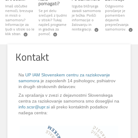
pomagati?
Imaš občutke
Izguba bližnjega
Odgovorno
nemoči, brezupa
Se pri delu
zaradi samomora
poročanje je
in misli o
srečuješ z ljudmi
je težka. Poišči
pomemben
samomoru?
v stiski? Tukaj
informacije o
dejavnik
Informacije za
najdeš programe
žalovanju in
preprečevanja
ljudi v stiski so le
in gradiva za
reintegraciji.
samomorov.
klik stran.
pomoč.
Kontakt
Na
UP IAM Slovenskem centru za raziskovanje
samomora
je zaposlenih 14 psihologov, psihiatrov
in drugih strokovnih delavcev.
Za vprašanja v zvezi z dejavnostmi Slovenskega
centra za raziskovanje samomora smo dosegljivi na
info.scsr@upr.si
ali preko kontaktnih podatkov
našega centra: