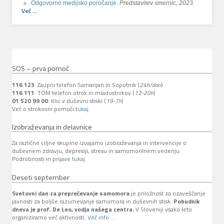
Odgovorno medijsko poročanje.
Predstavitev smernic, 2023.
Več ...
SOS – prva pomoč
116 123
: Zaupni telefon Samarijan in Sopotnik (
24h/dan
)
116 111
: TOM telefon otrok in mladostnikov (
12-20h
)
01 520 99 00
: Klic v duševni stiski (
19-7h
)
Več o strokovni pomoči
tukaj
.
Izobraževanja in delavnice
Za različne ciljne skupine izvajamo izobraževanja in intervencije o
duševnem zdravju, depresiji, stresu in samomorilnem vedenju.
Podrobnosti in prijave
tukaj
.
Deseti september
Svetovni dan za preprečevanje samomora
je priložnost za ozaveščanje
javnosti za boljše razumevanje samomora in duševnih stisk.
Pobudnik
dneva je prof. De Leo, vodja našega centra.
V Sloveniji vsako leto
organiziramo več aktivnosti.
Več info ...