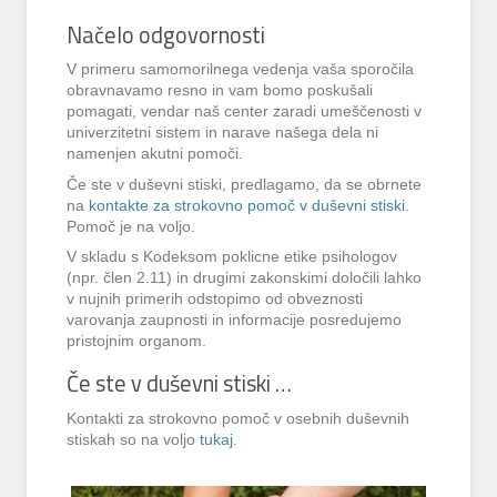
Načelo odgovornosti
V primeru samomorilnega vedenja vaša sporočila
obravnavamo resno in vam bomo poskušali
pomagati, vendar naš center zaradi umeščenosti v
univerzitetni sistem in narave našega dela ni
namenjen akutni pomoči.
Če ste v duševni stiski, predlagamo, da se obrnete
na
kontakte za strokovno pomoč v duševni stiski.
Pomoč je na voljo.
V skladu s Kodeksom poklicne etike psihologov
(npr. člen 2.11) in drugimi zakonskimi določili lahko
v nujnih primerih odstopimo od obveznosti
varovanja zaupnosti in informacije posredujemo
pristojnim organom.
Če ste v duševni stiski …
Kontakti za strokovno pomoč v osebnih duševnih
stiskah so na voljo
tukaj
.