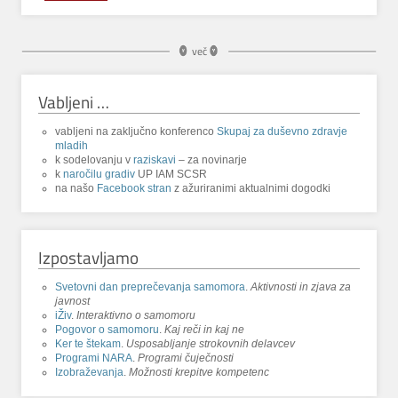
več
Vabljeni …
vabljeni na zaključno konferenco
Skupaj za duševno zdravje
mladih
k sodelovanju v
raziskavi
– za novinarje
k
naročilu gradiv
UP IAM SCSR
na našo
Facebook stran
z ažuriranimi aktualnimi dogodki
Izpostavljamo
Svetovni dan preprečevanja samomora
.
Aktivnosti in zjava za
javnost
iŽiv
.
Interaktivno o samomoru
Pogovor o samomoru
.
Kaj reči in kaj ne
Ker te štekam
.
Usposabljanje strokovnih delavcev
Programi NARA
.
Programi čuječnosti
Izobraževanja
.
Možnosti krepitve kompetenc