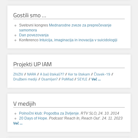
Gostili smo …
Svetovni kongres
Mednarodne zveze za preprečevanje
samomora
Dan povezovanja
Konferenco
Intuicija, imaginacija in inovacija v suicidologiji
Projekti UP IAM
ZIVZIV
//
NARA
//
A (se) štekaš?!?
//
Ker te štekam
//
Človek-19
//
Družbeni mediji
//
Osamljen?
//
PoMlad
//
SEYLE
//
Več ...
V medijih
Polnočni klub: Pogodba za življenje
.
RTV SLO, 24. 10. 2014
20 Days of Hope
.
Podcast ‘Reach In, Reach Out’. 24. 11. 2023
Več ...