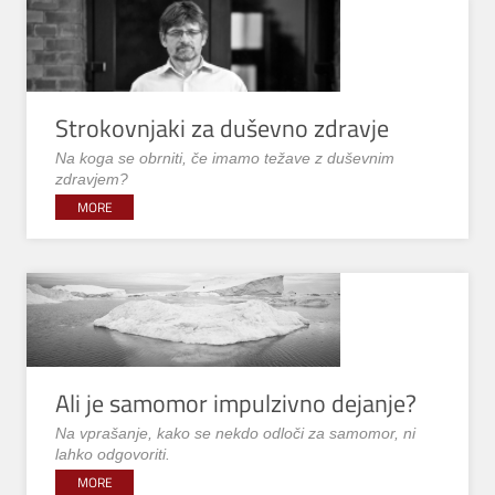
Strokovnjaki za duševno zdravje
Na koga se obrniti, če imamo težave z duševnim
zdravjem?
MORE
Ali je samomor impulzivno dejanje?
Na vprašanje, kako se nekdo odloči za samomor, ni
lahko odgovoriti.
MORE