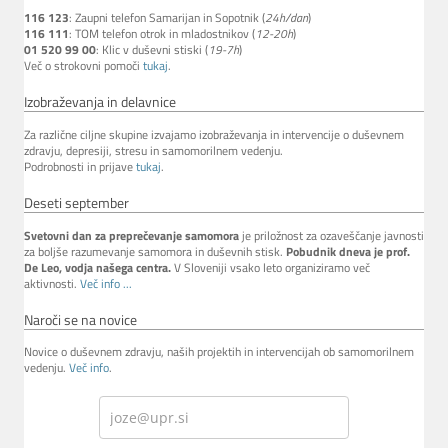
116 123
: Zaupni telefon Samarijan in Sopotnik (
24h/dan
)
116 111
: TOM telefon otrok in mladostnikov (
12-20h
)
01 520 99 00
: Klic v duševni stiski (
19-7h
)
Več o strokovni pomoči
tukaj
.
Izobraževanja in delavnice
Za različne ciljne skupine izvajamo izobraževanja in intervencije o duševnem
zdravju, depresiji, stresu in samomorilnem vedenju.
Podrobnosti in prijave
tukaj
.
Deseti september
Svetovni dan za preprečevanje samomora
je priložnost za ozaveščanje javnosti
za boljše razumevanje samomora in duševnih stisk.
Pobudnik dneva je prof.
De Leo, vodja našega centra.
V Sloveniji vsako leto organiziramo več
aktivnosti.
Več info ...
Naroči se na novice
Novice o duševnem zdravju, naših projektih in intervencijah ob samomorilnem
vedenju.
Več info
.