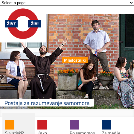
Mladostniki
Postaja za razumevanje samomora
Si v stiski?
Kako
Po samomoru
Za medije