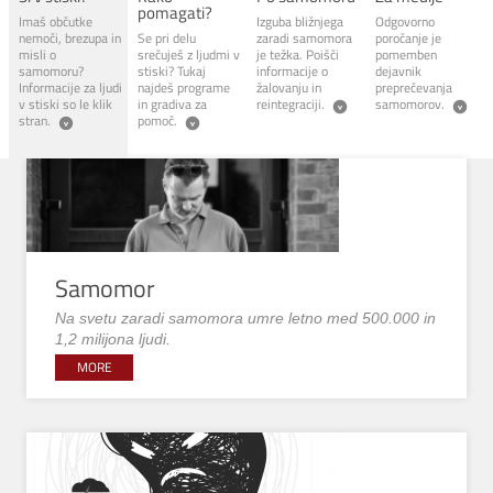
pomagati?
Imaš občutke
Izguba bližnjega
Odgovorno
nemoči, brezupa in
Se pri delu
zaradi samomora
poročanje je
misli o
srečuješ z ljudmi v
je težka. Poišči
pomemben
samomoru?
stiski? Tukaj
informacije o
dejavnik
Informacije za ljudi
najdeš programe
žalovanju in
preprečevanja
v stiski so le klik
in gradiva za
reintegraciji.
samomorov.
stran.
pomoč.
Samomor
Na svetu zaradi samomora umre letno med 500.000 in
1,2 milijona ljudi.
MORE