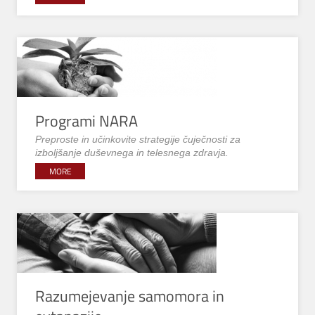
Programi NARA
Preproste in učinkovite strategije čuječnosti za
izboljšanje duševnega in telesnega zdravja.
MORE
Razumejevanje samomora in