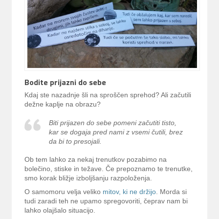
Bodite prijazni do sebe
Kdaj ste nazadnje šli na sproščen sprehod? Ali začutili
dežne kaplje na obrazu?
Biti prijazen do sebe pomeni začutiti tisto,
kar se dogaja pred nami z vsemi čutili, brez
da bi to presojali.
Ob tem lahko za nekaj trenutkov pozabimo na
bolečino, stiske in težave. Če prepoznamo te trenutke,
smo korak bližje izboljšanju razpoloženja.
O samomoru velja veliko
mitov, ki ne držijo
. Morda si
tudi zaradi teh ne upamo spregovoriti, čeprav nam bi
lahko olajšalo situacijo.