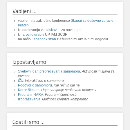
Vabljeni …
vabljeni na zaključno konferenco
Skupaj za duševno zdravje
mladih
k sodelovanju v
raziskavi
– za novinarje
k
naročilu gradiv
UP IAM SCSR
na našo
Facebook stran
z ažuriranimi aktualnimi dogodki
Izpostavljamo
Svetovni dan preprečevanja samomora
.
Aktivnosti in zjava za
javnost
iŽiv
.
Interaktivno o samomoru
Pogovor o samomoru
.
Kaj reči in kaj ne
Ker te štekam
.
Usposabljanje strokovnih delavcev
Programi NARA
.
Programi čuječnosti
Izobraževanja
.
Možnosti krepitve kompetenc
Gostili smo …