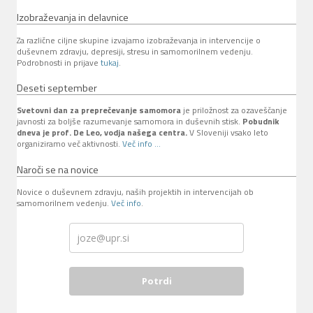
Izobraževanja in delavnice
Za različne ciljne skupine izvajamo izobraževanja in intervencije o
duševnem zdravju, depresiji, stresu in samomorilnem vedenju.
Podrobnosti in prijave
tukaj
.
Deseti september
Svetovni dan za preprečevanje samomora
je priložnost za ozaveščanje
javnosti za boljše razumevanje samomora in duševnih stisk.
Pobudnik
dneva je prof. De Leo, vodja našega centra.
V Sloveniji vsako leto
organiziramo več aktivnosti.
Več info ...
Naroči se na novice
Novice o duševnem zdravju, naših projektih in intervencijah ob
samomorilnem vedenju.
Več info
.
Potrdi