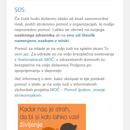
SOS
Če čutiš hudo duševno stisko ali imaš samomorilne
misli, poišči strokovno pomoč v organizacijah, ki nudijo
neposredno pomoč. Lahko se obrneš na svojega
osebnega zdravnika
ali na
eno od številk
namenjeno osebam v stiski
.
Pomoč za mlade je na voljo tudi na spletni strani
To
sem jaz
. Za odrasle so na voljo brezplačna svetovanja
v
Svetovalnicah MOČ
, v zdravstvenih domovih so
brezplačno na voljo delavnice Podpora pri
spoprijemanju z depresijo.
Več informacij o tem, kako ukrepati in kje poiskati
pomoč v stiski, je na voljo tudi v informativnih
zloženkah projekta
MOČ – Pomoč ljudem, znanje
strokovnjakom
: