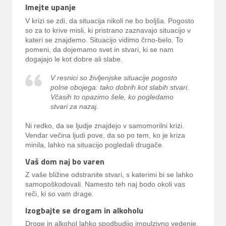
Imejte upanje
V krizi se zdi, da situacija nikoli ne bo boljša. Pogosto
so za to krive misli, ki pristrano zaznavajo situacijo v
kateri se znajdemo. Situacijo vidimo črno-belo. To
pomeni, da dojemamo svet in stvari, ki se nam
dogajajo le kot dobre ali slabe.
V resnici so življenjske situacije pogosto
polne obojega: tako dobrih kot slabih stvari.
Včasih to opazimo šele, ko pogledamo
stvari za nazaj.
Ni redko, da se ljudje znajdejo v samomorilni krizi.
Vendar večina ljudi pove, da so po tem, ko je kriza
minila, lahko na situacijo pogledali drugače.
Vaš dom naj bo varen
Z vaše bližine odstranite stvari, s katerimi bi se lahko
samopoškodovali. Namesto teh naj bodo okoli vas
reči, ki so vam drage.
Izogbajte se drogam in alkoholu
Droge in alkohol lahko spodbudijo impulzivno vedenje,