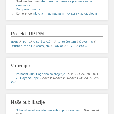
Svetovni kongres
Mednarodne zveze za preprečevanje
samomora
Dan povezovanja
Konferenco
Intuicija, imaginacija in inovacija v suicidologiji
Projekti UP IAM
ZIVZIV
//
NARA
//
A (se) štekaš?!?
//
Ker te štekam
//
Človek-19
//
Družbeni mediji
//
Osamljen?
//
PoMlad
//
SEYLE
//
Več ...
V medijih
Polnočni klub: Pogodba za življenje
.
RTV SLO, 24. 10. 2014
20 Days of Hope
.
Podcast ‘Reach In, Reach Out’. 24. 11. 2023
Več ...
Naše publikacije
School-based suicide prevention programmes ...
.
The Lancet.