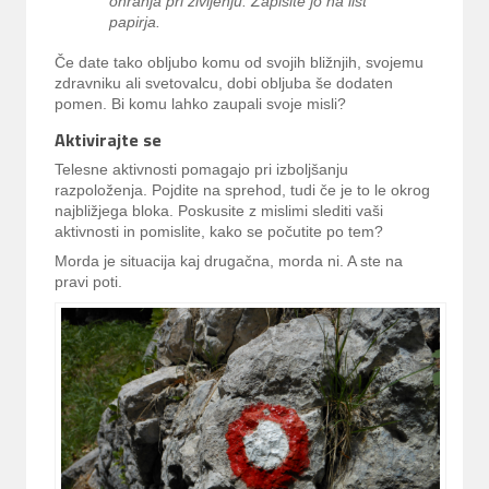
ohranja pri življenju. Zapišite jo na list
papirja.
Če date tako obljubo komu od svojih bližnjih, svojemu
zdravniku ali svetovalcu, dobi obljuba še dodaten
pomen. Bi komu lahko zaupali svoje misli?
Aktivirajte se
Telesne aktivnosti pomagajo pri izboljšanju
razpoloženja. Pojdite na sprehod, tudi če je to le okrog
najbližjega bloka. Poskusite z mislimi slediti vaši
aktivnosti in pomislite, kako se počutite po tem?
Morda je situacija kaj drugačna, morda ni. A ste na
pravi poti.