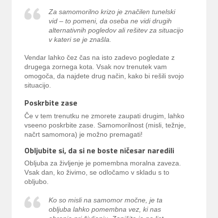
Za samomorilno krizo je značilen tunelski
vid – to pomeni, da oseba ne vidi drugih
alternativnih pogledov ali rešitev za situacijo
v kateri se je znašla.
Vendar lahko čez čas na isto zadevo pogledate z
drugega zornega kota. Vsak nov trenutek vam
omogoča, da najdete drug način, kako bi rešili svojo
situacijo.
Poskrbite zase
Če v tem trenutku ne zmorete zaupati drugim, lahko
vseeno poskrbite zase. Samomorilnost (misli, težnje,
načrt samomora) je možno premagati!
Obljubite si, da si ne boste ničesar naredili
Obljuba za življenje je pomembna moralna zaveza.
Vsak dan, ko živimo, se odločamo v skladu s to
obljubo.
Ko so misli na samomor močne, je ta
obljuba lahko pomembna vez, ki nas