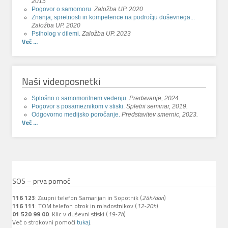
2015
Pogovor o samomoru.
Založba UP. 2020
Znanja, spretnosti in kompetence na področju duševnega...
Založba UP. 2020
Psiholog v dilemi.
Založba UP. 2023
Več ...
Naši videoposnetki
Splošno o samomorilnem vedenju.
Predavanje, 2024.
Pogovor s posameznikom v stiski.
Spletni seminar, 2019.
Odgovorno medijsko poročanje.
Predstavitev smernic, 2023.
Več ...
SOS – prva pomoč
116 123
: Zaupni telefon Samarijan in Sopotnik (
24h/dan
)
116 111
: TOM telefon otrok in mladostnikov (
12-20h
)
01 520 99 00
: Klic v duševni stiski (
19-7h
)
Več o strokovni pomoči
tukaj
.