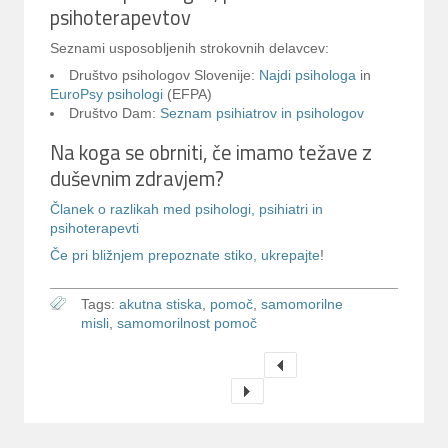
psihoterapevtov
Seznami usposobljenih strokovnih delavcev:
Društvo psihologov Slovenije:
Najdi psihologa
in
EuroPsy psihologi
(EFPA)
Društvo Dam:
Seznam psihiatrov in psihologov
Na koga se obrniti, če imamo težave z
duševnim zdravjem?
Članek o razlikah med psihologi, psihiatri in
psihoterapevti
Če pri bližnjem prepoznate stiko, ukrepajte
!
Tags:
akutna stiska
,
pomoč
,
samomorilne
misli
,
samomorilnost pomoč