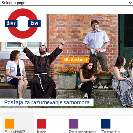
Mladostniki
Postaja za razumevanje samomora
Si v stiski?
Kako
Po samomoru
Za medije