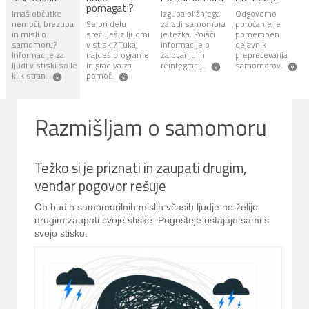
pomagati?
Imaš občutke
Izguba bližnjega
Odgovorno
nemoči, brezupa
Se pri delu
zaradi samomora
poročanje je
in misli o
srečuješ z ljudmi
je težka. Poišči
pomemben
samomoru?
v stiski? Tukaj
informacije o
dejavnik
Informacije za
najdeš programe
žalovanju in
preprečevanja
ljudi v stiski so le
in gradiva za
reintegraciji.
samomorov.
klik stran.
pomoč.
Razmišljam o samomoru
Težko si je priznati in zaupati drugim,
vendar pogovor rešuje
Ob hudih samomorilnih mislih včasih ljudje ne želijo
drugim zaupati svoje stiske. Pogosteje ostajajo sami s
svojo stisko.