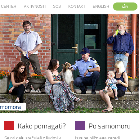
iŽiv
CENTER
AKTIVNOSTI
SOS
KONTAKT
ENGLISH
samomora
Kako pomagati?
Po samomoru
Se pri delu srečuješ z ljudmi v
Izguba bližnjega zaradi