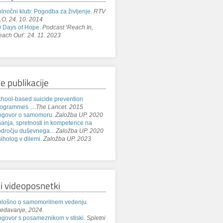
lnočni klub: Pogodba za življenje
.
RTV
O, 24. 10. 2014
 Days of Hope
.
Podcast ‘Reach In,
ach Out’. 24. 11. 2023
e publikacije
hool-based suicide prevention
ogrammes ...
.
The Lancet. 2015
ogovor o samomoru.
Založba UP. 2020
anja, spretnosti in kompetence na
dročju duševnega...
Založba UP. 2020
iholog v dilemi.
Založba UP. 2023
i videoposnetki
lošno o samomorilnem vedenju.
edavanje, 2024.
govor s posameznikom v stiski.
Spletni