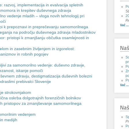
 razvoj, implementacija in evalvacija spletnih
Po
samomora in krepitev duševnega zdravja
SL
lno vedenje mladih – vloga novih tehnologij pri
20
Re
moči
Več ...
opi k prepoznavi in preprečevanju samomorilnega
tveganja na področju duševnega zdravja mladostnikov
mor: pristopi k zmanjšanju občutka osamlejnosti in
Naš
lom in zasebnim življenjem in izgorelost:
anizmov in robnih pogojev
Sc
pr
ljivi za samomorilno vedenje: duševno zdravje,
P
ovezanost, iskanje pomoči
Zn
po
evnem zdravju, destigmatizacija duševnih bolezni
Ps
odraslimi prebivalci Slovenije
Več ...
je strokovnjakom
ična oskrba dolgotrajnih forenzičnih bolnikov
skih pristopov za zmanjševanje samomorilnega
Naš
momorilnim vedenjem
Sp
n medijih
Pr
Po