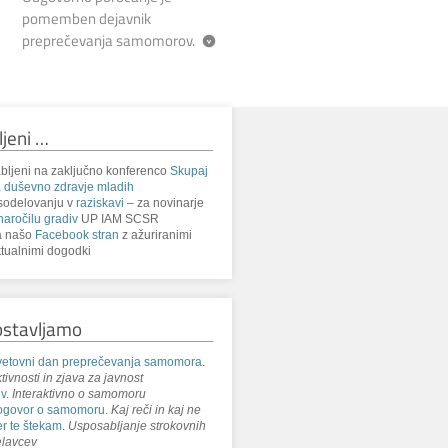
pomemben dejavnik
preprečevanja samomorov.
ljeni …
bljeni na zaključno konferenco
Skupaj
 duševno zdravje mladih
sodelovanju v
raziskavi
– za novinarje
naročilu gradiv
UP IAM SCSR
a našo
Facebook stran
z ažuriranimi
tualnimi dogodki
ostavljamo
etovni dan preprečevanja samomora
.
tivnosti in zjava za javnost
iv
.
Interaktivno o samomoru
ogovor o samomoru
.
Kaj reči in kaj ne
r te štekam
.
Usposabljanje strokovnih
lavcev