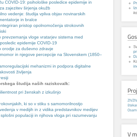
žu COVID-19: psihološke posledice epidemije in
P
Iz
za zajezitev širjenja okužb
k
lno vedenje: študija vpliva objav novinarskih
entatorje in bralce
ntegriran pristop opolnomočenja strokovnih
iski
Gos
e prevzemanja vloge vratarjev sistema med
tu posledic epidemije COVID-19
Sv
 orodje za duševno zdravje
p
amomor in njegove percepcije na Slovenskem (1850–
D
K
amoregulacijski mehanizmi in podpora digitalne
in
kovosti življenja
esiji
rskega študija naših raziskovalk:
Pro
lientnost pri ženskah z izkušnjo
ZIVZI
okovnjakih, ki so v stiku s samomorilnostjo
štek
Osaml
denja v medijih in z vidika predstavnikov medijev
 splošni populaciji in njihova vloga pri razumevanju
V m