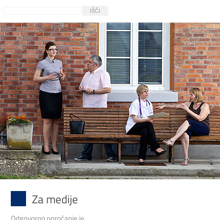
Za medije
Odgovorno poročanje je