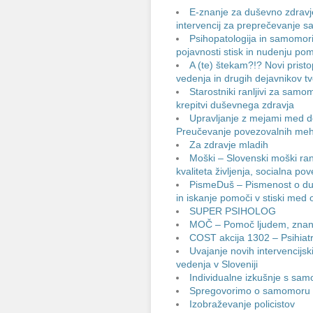
E-znanje za duševno zdravje:
intervencij za preprečevanje 
Psihopatologija in samomori
pojavnosti stisk in nudenju po
A (te) štekam?!? Novi prist
vedenja in drugih dejavnikov 
Starostniki ranljivi za samo
krepitvi duševnega zdravja
Upravljanje z mejami med de
Preučevanje povezovalnih meh
Za zdravje mladih
Moški – Slovenski moški ran
kvaliteta življenja, socialna p
PismeDuš – Pismenost o duš
in iskanje pomoči v stiski med 
SUPER PSIHOLOG
MOČ – Pomoč ljudem, znan
COST akcija 1302 – Psihiatr
Uvajanje novih intervencij
vedenja v Sloveniji
Individualne izkušnje s sa
Spregovorimo o samomoru i
Izobraževanje policistov