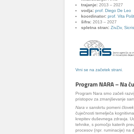
trajanje:
2013 – 2027
vodja:
prof. Diego De Leo
koordinator:
prof. Vita Po
šifra:
2013 – 2027
spletna stran:
ZivZiv
,
Sicri
Vrni se na začetek strani.
Program NARA – Na čuje
Program Nara smo začeli razvija
pristopov za zmanjševanje sam
Nara
v sanskrtu pomeni
človek
čuječnosti temelječa kognitivn
krepitev duševnega zdravja. 
tehnike, s pomočjo katerih pre
procesov (npr. ruminacije) na d