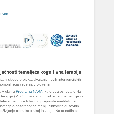
štuvan
s
čnosti temelječa kognitivna terapija
ti v sklopu projekta Uvajanje novih intervencijskih
omorilnega vedenja v Sloveniji.
. V okviru
Programa NARA
, katerega osnova je Na
a terapija (MBCT), uvajamo učinkovite intervencije za
Udeležencem predstavimo preproste meditativne
usmerjajo pozornost od manj učinkovitih duševnih
oživljanje trenutka »tukaj in zdaj«. Na ta način se