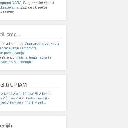
rogrami NARA
.
Programi čuječnosti
obraževanja
.
Možnosti krepitve
ompetenc
tili smo …
etovni kongres
Mednarodne zveze za
reprečevanje samomora
an povezovanja
onferenco
Intuicija, imaginacija in
ovacija v suicidologiji
jekti UP IAM
V
//
NARA
//
A (se) štekaš?!?
//
Ker te
am
//
Človek-19
//
Družbeni mediji
//
jen?
//
PoMlad
//
SEYLE
//
Več ...
edijih