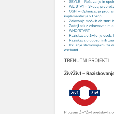
SEYLE – Reševanje in opoln
WE STAY – Skupaj prepreč
OSPI – Optimizacija progr
implementacija v Evropi
Žalovanje moških ob smrti b
Zadnji stik z zdravstveni
WHO/START
Raziskava o življenju oseb,
Raziskava o opozorilnih zn
Izkušnje strokovnjakov za 
osebami
TRENUTNI PROJEKTI
Živ?Živ! – Raziskovan
Program Živ?Živ! predstavlja 