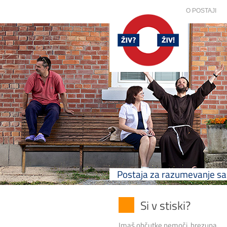
O POSTAJI
Postaja za razumevanje 
Si v stiski?
Imaš občutke nemoči, brezupa