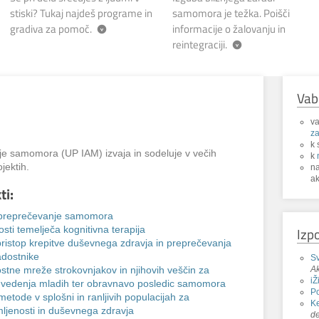
stiski? Tukaj najdeš programe in
samomora je težka. Poišči
gradiva za pomoč.
informacije o žalovanju in
reintegraciji.
Vab
va
za
k 
je samomora (UP IAM) izvaja in sodeluje v večih
k
jektih.
n
ak
ti:
n preprečevanje samomora
Izp
ti temelječa kognitivna terapija
 pristop krepitve duševnega zdravja in preprečevanja
dostnike
Sv
Ak
ostne mreže strokovnjakov in njihovih veščin za
iŽ
vedenja mladih ter obravnavo posledic samomora
P
tode v splošni in ranljivih populacijah za
Ke
jenosti in duševnega zdravja
de