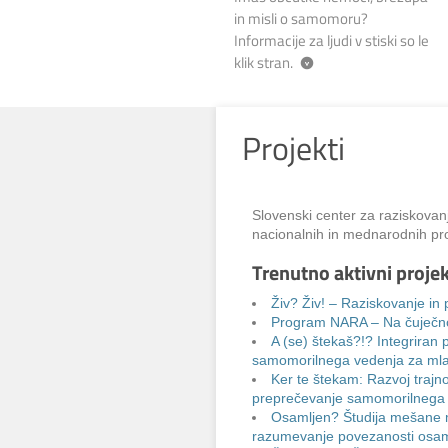
in misli o samomoru?
Informacije za ljudi v stiski so le
klik stran.
Projekti
Slovenski center za raziskovan
nacionalnih in mednarodnih pro
Trenutno aktivni projek
Živ? Živ! – Raziskovanje i
Program NARA – Na čuječnos
A (se) štekaš?!? Integriran
samomorilnega vedenja za mla
Ker te štekam: Razvoj trajn
preprečevanje samomorilnega 
Osamljen? Študija mešane me
razumevanje povezanosti osaml