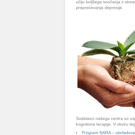
učijo boljšega soočanja s stresn
preprečevanja depresije.
Sodelavci našega centra so usp
kognitivne terapije. V okviru t
Program NARA – obvladovanj