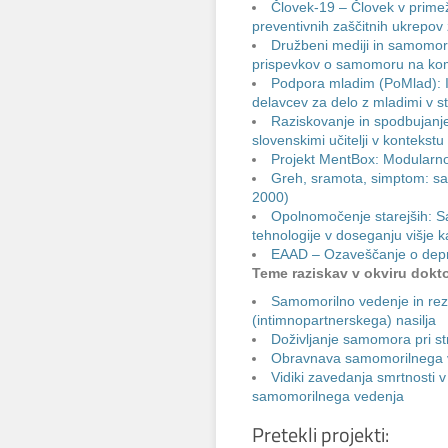
Človek-19 – Človek v prime
preventivnih zaščitnih ukrepov 
Družbeni mediji in samomori
prispevkov o samomoru na kom
Podpora mladim (PoMlad): I
delavcev za delo z mladimi v st
Raziskovanje in spodbujanj
slovenskimi učitelji v konteks
Projekt MentBox: Modularno
Greh, sramota, simptom: s
2000)
Opolnomočenje starejših: S
tehnologije v doseganju višje ka
EAAD – Ozaveščanje o depr
Teme raziskav v okviru dokto
Samomorilno vedenje in rezi
(intimnopartnerskega) nasilja
Doživljanje samomora pri str
Obravnava samomorilnega ve
Vidiki zavedanja smrtnosti v
samomorilnega vedenja
Pretekli projekti: