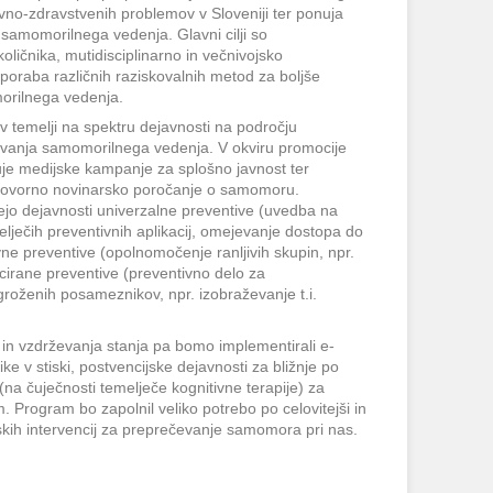
avno-zdravstvenih problemov v Sloveniji ter ponuja
 samomorilnega vedenja. Glavni cilji so
ičnika, mutidisciplinarno in večnivojsko
oraba različnih raziskovalnih metod za boljše
orilnega vedenja.
ev temelji na spektru dejavnosti na področju
vanja samomorilnega vedenja. V okviru promocije
uje medijske kampanje za splošno javnost ter
govorno novinarsko poročanje o samomoru.
jejo dejavnosti univerzalne preventive (uvedba na
elječih preventivnih aplikacij, omejevanje dostopa do
ne preventive (opolnomočenje ranljivih skupin, npr.
dicirane preventive (preventivno delo za
oženih posameznikov, npr. izobraževanje t.i.
 in vzdrževanja stanja pa bomo implementirali e-
 v stiski, postvencijske dejavnosti za bližnje po
 čuječnosti temelječe kognitivne terapije) za
 Program bo zapolnil veliko potrebo po celovitejši in
skih intervencij za preprečevanje samomora pri nas.