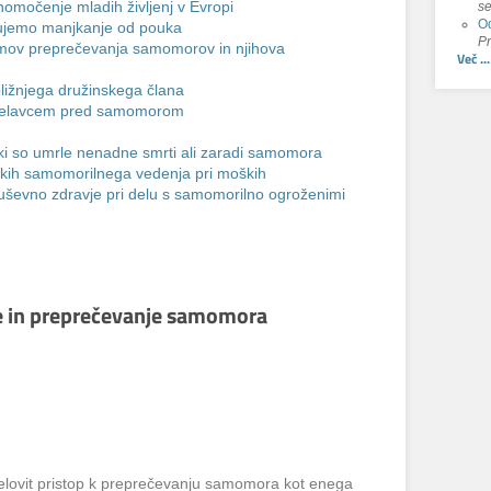
se
omočenje mladih življenj v Evropi
Od
ujemo manjkanje od pouka
Pr
amov preprečevanja samomorov in njihova
Več ...
ližnjega družinskega člana
m delavcem pred samomorom
 ki so umrle nenadne smrti ali zaradi samomora
akih samomorilnega vedenja pri moških
duševno zdravje pri delu s samomorilno ogroženimi
je in preprečevanje samomora
celovit pristop k preprečevanju samomora kot enega