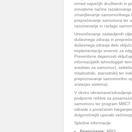
izmed največjih družbenih in j
inovativne načine raziskovanja
zmanjševanje samomorilnega kol
preprečevanje samomora ter up
razumevanje in razlago samom
Uresničevanje zastavljenih cilj
duševnega zdravja in prepreče
duševnega zdravja delo vključ
implementacijo smernic za od
Preventivne dejavnosti vključu
informacijskih tehnologijah tem
sredstev za samomor), selektiv
mladostniki, starostniki) ter in
prepoznavanje samomorilno ogr
vratarjev sistema).
V okviru obravnave/zdravljenja
podporne rešitve za posameznike
samomoru ter program MBCT (na
odrasle s povečanim tveganjem.
dolgoročnejši uporabi večnivoj
Splošne informacije:
financiranje:
ARIS