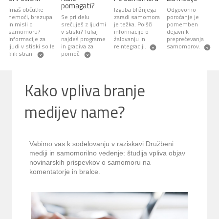
pomagati?
Imaš občutke
Izguba bližnjega
Odgovorno
nemoči, brezupa
Se pri delu
zaradi samomora
poročanje je
in misli o
srečuješ z ljudmi
je težka. Poišči
pomemben
samomoru?
v stiski? Tukaj
informacije o
dejavnik
Informacije za
najdeš programe
žalovanju in
preprečevanja
ljudi v stiski so le
in gradiva za
reintegraciji.
samomorov.
klik stran.
pomoč.
Kako vpliva branje
medijev name?
Vabimo vas k sodelovanju v raziskavi Družbeni
mediji in samomorilno vedenje: študija vpliva objav
novinarskih prispevkov o samomoru na
komentatorje in bralce.