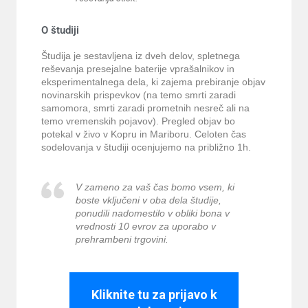
O študiji
Študija je sestavljena iz dveh delov, spletnega
reševanja presejalne baterije vprašalnikov in
eksperimentalnega dela, ki zajema prebiranje objav
novinarskih prispevkov (na temo smrti zaradi
samomora, smrti zaradi prometnih nesreč ali na
temo vremenskih pojavov). Pregled objav bo
potekal v živo v Kopru in Mariboru. Celoten čas
sodelovanja v študiji ocenjujemo na približno 1h.
V zameno za vaš čas bomo vsem, ki
boste vključeni v oba dela študije,
ponudili nadomestilo v obliki bona v
vrednosti 10 evrov za uporabo v
prehrambeni trgovini.
Kliknite tu za prijavo k