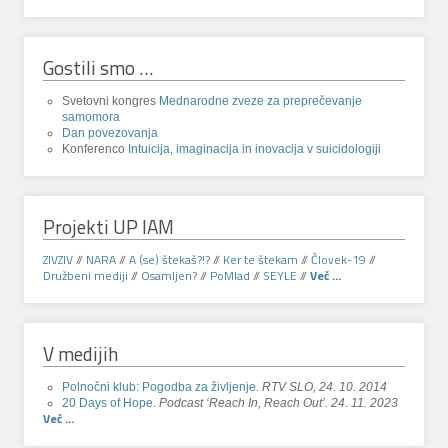
Gostili smo …
Svetovni kongres
Mednarodne zveze za preprečevanje
samomora
Dan povezovanja
Konferenco
Intuicija, imaginacija in inovacija v suicidologiji
Projekti UP IAM
ZIVZIV
//
NARA
//
A (se) štekaš?!?
//
Ker te štekam
//
Človek-19
//
Družbeni mediji
//
Osamljen?
//
PoMlad
//
SEYLE
//
Več ...
V medijih
Polnočni klub: Pogodba za življenje
.
RTV SLO, 24. 10. 2014
20 Days of Hope
.
Podcast ‘Reach In, Reach Out’. 24. 11. 2023
Več ...