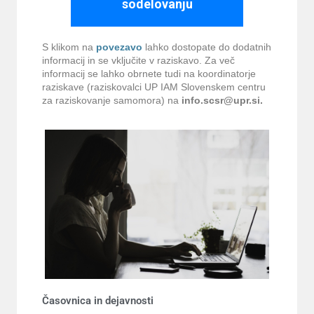
sodelovanju
S klikom na
povezavo
lahko dostopate do dodatnih
informacij in se vključite v raziskavo. Za več
informacij se lahko obrnete tudi na koordinatorje
raziskave (raziskovalci UP IAM Slovenskem centru
za raziskovanje samomora) na
info.scsr@upr.si.
Časovnica in dejavnosti