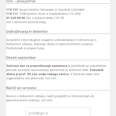
SOS – prva pomoč
116 123
: Zaupni telefon Samarijan in Sopotnik (
24h/dan
)
116 111
: TOM telefon otrok in mladostnikov (
12-20h
)
01 520 99 00
: Klic v duševni stiski (
19-7h
)
Več o strokovni pomoči
tukaj
.
Izobraževanja in delavnice
Za različne ciljne skupine izvajamo izobraževanja in intervencije o
duševnem zdravju, depresiji, stresu in samomorilnem vedenju.
Podrobnosti in prijave
tukaj
.
Deseti september
Svetovni dan za preprečevanje samomora
je priložnost za ozaveščanje
javnosti za boljše razumevanje samomora in duševnih stisk.
Pobudnik
dneva je prof. De Leo, vodja našega centra.
V Sloveniji vsako leto
organiziramo več aktivnosti.
Več info ...
Naroči se na novice
Novice o duševnem zdravju, naših projektih in intervencijah ob
samomorilnem vedenju.
Več info
.