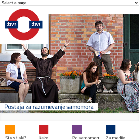
Postaja za razumevanje samomora
Si v stiski?
Kako
Po samomoru
Za medije