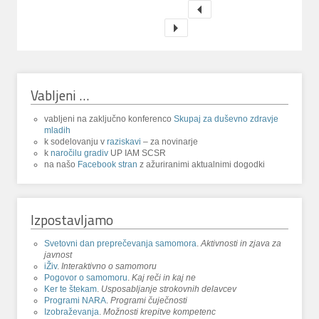
Vabljeni …
vabljeni na zaključno konferenco
Skupaj za duševno zdravje
mladih
k sodelovanju v
raziskavi
– za novinarje
k
naročilu gradiv
UP IAM SCSR
na našo
Facebook stran
z ažuriranimi aktualnimi dogodki
Izpostavljamo
Svetovni dan preprečevanja samomora
.
Aktivnosti in zjava za
javnost
iŽiv
.
Interaktivno o samomoru
Pogovor o samomoru
.
Kaj reči in kaj ne
Ker te štekam
.
Usposabljanje strokovnih delavcev
Programi NARA
.
Programi čuječnosti
Izobraževanja
.
Možnosti krepitve kompetenc