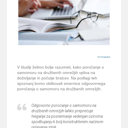
Vir fotografije.
V študiji želimo bolje razumeti, kako poročanje o
samomoru na družbenih omrežjih vpliva na
doživljanje in počutje bralcev. Na podlagi teh
spoznanj bomo oblikovali smernice odgovornega
poročanja o samomoru na družbenih omrežjih.
Odgovorno poročanje o samomoru na
družbenih omrežjih lahko preprečuje
tveganje za posnemanje vedenjan oziroma
spodbujanju k bolj konstruktivnim načinom
reševanja stisk.