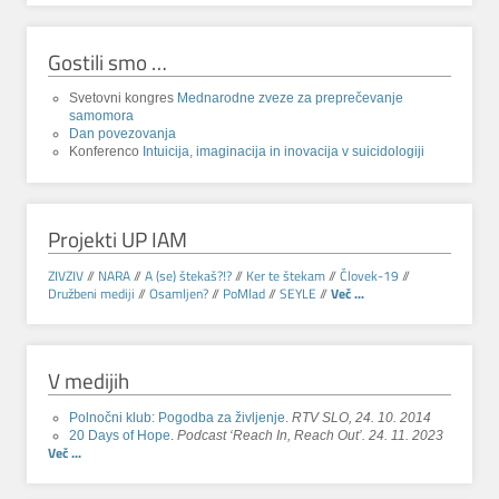
Gostili smo …
Svetovni kongres
Mednarodne zveze za preprečevanje
samomora
Dan povezovanja
Konferenco
Intuicija, imaginacija in inovacija v suicidologiji
Projekti UP IAM
ZIVZIV
//
NARA
//
A (se) štekaš?!?
//
Ker te štekam
//
Človek-19
//
Družbeni mediji
//
Osamljen?
//
PoMlad
//
SEYLE
//
Več ...
V medijih
Polnočni klub: Pogodba za življenje
.
RTV SLO, 24. 10. 2014
20 Days of Hope
.
Podcast ‘Reach In, Reach Out’. 24. 11. 2023
Več ...