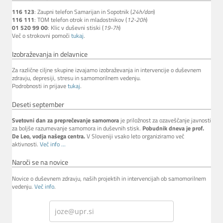
116 123
: Zaupni telefon Samarijan in Sopotnik (
24h/dan
)
116 111
: TOM telefon otrok in mladostnikov (
12-20h
)
01 520 99 00
: Klic v duševni stiski (
19-7h
)
Več o strokovni pomoči
tukaj
.
Izobraževanja in delavnice
Za različne ciljne skupine izvajamo izobraževanja in intervencije o duševnem
zdravju, depresiji, stresu in samomorilnem vedenju.
Podrobnosti in prijave
tukaj
.
Deseti september
Svetovni dan za preprečevanje samomora
je priložnost za ozaveščanje javnosti
za boljše razumevanje samomora in duševnih stisk.
Pobudnik dneva je prof.
De Leo, vodja našega centra.
V Sloveniji vsako leto organiziramo več
aktivnosti.
Več info ...
Naroči se na novice
Novice o duševnem zdravju, naših projektih in intervencijah ob samomorilnem
vedenju.
Več info
.