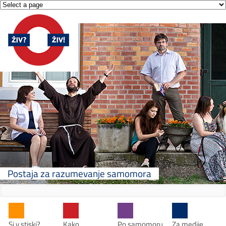
Postaja za razumevanje samomora
Si v stiski?
Kako
Po samomoru
Za medije