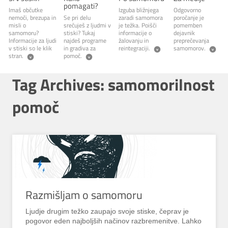
pomagati?
Imaš občutke
Izguba bližnjega
Odgovorno
nemoči, brezupa in
Se pri delu
zaradi samomora
poročanje je
misli o
srečuješ z ljudmi v
je težka. Poišči
pomemben
samomoru?
stiski? Tukaj
informacije o
dejavnik
Informacije za ljudi
najdeš programe
žalovanju in
preprečevanja
v stiski so le klik
in gradiva za
reintegraciji.
samomorov.
stran.
pomoč.
Tag Archives: samomorilnost
pomoč
Razmišljam o samomoru
Ljudje drugim težko zaupajo svoje stiske, čeprav je
pogovor eden najboljših načinov razbremenitve. Lahko