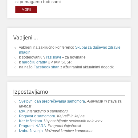
si pomagamo tudi sami.
MORE
Vabljeni …
vabljeni na zaključno konferenco
Skupaj za duševno zdravje
mladih
k sodelovanju v
raziskavi
– za novinarje
k
naročilu gradiv
UP IAM SCSR
na našo
Facebook stran
z ažuriranimi aktualnimi dogodki
Izpostavljamo
Svetovni dan preprečevanja samomora
.
Aktivnosti in zjava za
javnost
iŽiv
.
Interaktivno o samomoru
Pogovor o samomoru
.
Kaj reči in kaj ne
Ker te štekam
.
Usposabljanje strokovnih delavcev
Programi NARA
.
Programi čuječnosti
Izobraževanja
.
Možnosti krepitve kompetenc