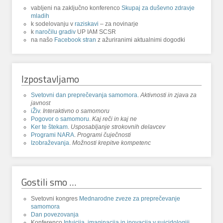
vabljeni na zaključno konferenco
Skupaj za duševno zdravje
mladih
k sodelovanju v
raziskavi
– za novinarje
k
naročilu gradiv
UP IAM SCSR
na našo
Facebook stran
z ažuriranimi aktualnimi dogodki
Izpostavljamo
Svetovni dan preprečevanja samomora
.
Aktivnosti in zjava za
javnost
iŽiv
.
Interaktivno o samomoru
Pogovor o samomoru
.
Kaj reči in kaj ne
Ker te štekam
.
Usposabljanje strokovnih delavcev
Programi NARA
.
Programi čuječnosti
Izobraževanja
.
Možnosti krepitve kompetenc
Gostili smo …
Svetovni kongres
Mednarodne zveze za preprečevanje
samomora
Dan povezovanja
Konferenco
Intuicija, imaginacija in inovacija v suicidologiji