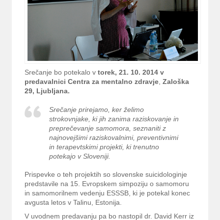
Srečanje bo potekalo v
torek,
21. 10. 2014 v
predavalnici Centra za mentalno zdravje
,
Zaloška
29, Ljubljana.
Srečanje prirejamo, ker želimo
strokovnjake, ki jih zanima raziskovanje in
preprečevanje samomora, seznaniti z
najnovejšimi raziskovalnimi, preventivnimi
in terapevtskimi projekti, ki trenutno
potekajo v Sloveniji.
Prispevke o teh projektih so slovenske suicidologinje
predstavile na 15. Evropskem simpoziju o samomoru
in samomorilnem vedenju ESSSB, ki je potekal konec
avgusta letos v Talinu, Estonija.
V uvodnem predavanju pa bo nastopil dr. David Kerr iz