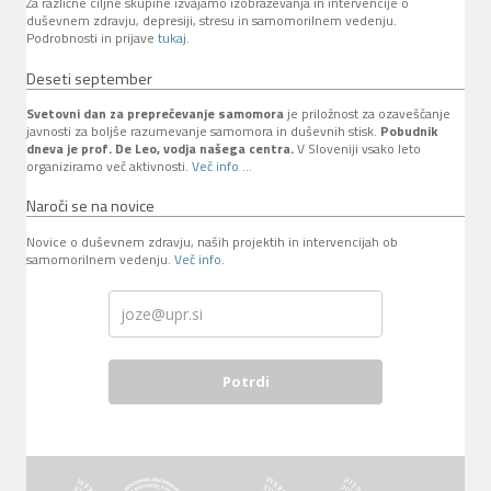
Za različne ciljne skupine izvajamo izobraževanja in intervencije o
duševnem zdravju, depresiji, stresu in samomorilnem vedenju.
Podrobnosti in prijave
tukaj
.
Deseti september
Svetovni dan za preprečevanje samomora
je priložnost za ozaveščanje
javnosti za boljše razumevanje samomora in duševnih stisk.
Pobudnik
dneva je prof. De Leo, vodja našega centra.
V Sloveniji vsako leto
organiziramo več aktivnosti.
Več info ...
Naroči se na novice
Novice o duševnem zdravju, naših projektih in intervencijah ob
samomorilnem vedenju.
Več info
.
Potrdi