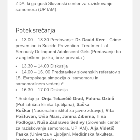
ZDA, ki ga gosti Slovenski center za raziskovanje
samomora (UP IAM).
Potek srečanja
13.00 – 13.30 Predavanje:
Dr. David Kerr
– Crime
prevention is Suicide Prevention: Treatment of
Seriously Delinquent Adolescent Girls
(Predavanje bo
v angleškem jeziku, brez prevoda.)
13.30 – 14.00 Diskusija
14.00 – 16. 00 Predstavitev slovenskih referatov s
15. Evropskega simpozija o samomoru in
samomorilnem vedenju*.
16.30 – 17.00 Diskusija
* Sodelujejo:
Onja Tekavčič Grad, Polona Ozbič
(Psihiatrična klinika Ljubljana),
Saška
Roškar
(Nacionalni inštitut za javno zdravje),
Vita
Poštuvan, Urša Mars, Janina
Žiberna, Tina
Podlogar, Nuša Zadravec Šedivy
(Slovenski center
za raziskovanje samomora, UP IAM),
Alja Videtič
Paska
(Univerza v Ljubljani, Medicinska fakulteta,