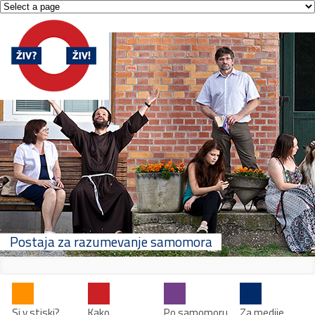
Postaja za razumevanje samomora
Si v stiski?
Kako
Po samomoru
Za medije