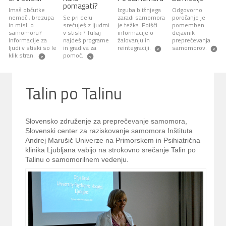
pomagati?
Imaš občutke
Izguba bližnjega
Odgovorno
nemoči, brezupa
Se pri delu
zaradi samomora
poročanje je
in misli o
srečuješ z ljudmi
je težka. Poišči
pomemben
samomoru?
v stiski? Tukaj
informacije o
dejavnik
Informacije za
najdeš programe
žalovanju in
preprečevanja
ljudi v stiski so le
in gradiva za
reintegraciji.
samomorov.
klik stran.
pomoč.
Talin po Talinu
Slovensko združenje za preprečevanje samomora,
Slovenski center za raziskovanje samomora Inštituta
Andrej Marušič Univerze na Primorskem in Psihiatrična
klinika Ljubljana vabijo na strokovno srečanje Talin po
Talinu o samomorilnem vedenju.