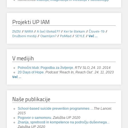
Projekti UP IAM
ZIVZIV
//
NARA
//
A (se) štekaš?!?
//
Ker te štekam
//
Človek-19
//
Družbeni mediji
//
Osamljen?
//
PoMlad
//
SEYLE
//
Več ...
V medijih
Polnočni klub: Pogodba za življenje
.
RTV SLO, 24. 10. 2014
20 Days of Hope
.
Podcast ‘Reach In, Reach Out’. 24. 11. 2023
Več ...
Naše publikacije
School-based suicide prevention programmes ...
.
The Lancet.
2015
Pogovor o samomoru.
Založba UP. 2020
Znanja, spretnosti in kompetence na področju duševnega...
Založba UP. 2020