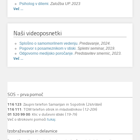
Psiholog v dilemi.
Založba UP. 2023
Več ...
Naši videoposnetki
Splošno o samomorilnem vedenju.
Predavanje, 2024.
Pogovor s posameznikom v stiski.
Spletni seminar, 2019.
Odgovorno medijsko poročanje.
Predstavitev smernic, 2023.
Več ...
SOS – prva pomoč
116 123
: Zaupni telefon Samarijan in Sopotnik (
24h/dan
)
116 111
: TOM telefon otrok in mladostnikov (
12-20h
)
01 520 99 00
: Klic v duševni stiski (
19-7h
)
Več o strokovni pomoči
tukaj
.
Izobraževanja in delavnice