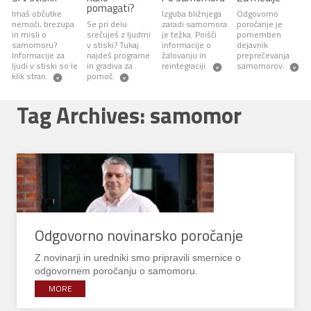
pomagati?
Imaš občutke
Izguba bližnjega
Odgovorno
nemoči, brezupa
Se pri delu
zaradi samomora
poročanje je
in misli o
srečuješ z ljudmi
je težka. Poišči
pomemben
samomoru?
v stiski? Tukaj
informacije o
dejavnik
Informacije za
najdeš programe
žalovanju in
preprečevanja
ljudi v stiski so le
in gradiva za
reintegraciji.
samomorov.
klik stran.
pomoč.
Tag Archives: samomor
Odgovorno novinarsko poročanje
Z novinarji in uredniki smo pripravili smernice o
odgovornem poročanju o samomoru.
MORE