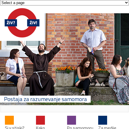
Postaja za razumevanje samomora
Si v stiski?
Kako
Po samomoru
Za medije