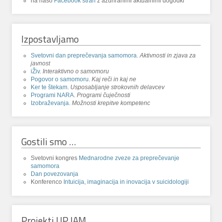
na našo
Facebook stran
z ažuriranimi aktualnimi dogodki
Izpostavljamo
Svetovni dan preprečevanja samomora
.
Aktivnosti in zjava za
javnost
iŽiv
.
Interaktivno o samomoru
Pogovor o samomoru
.
Kaj reči in kaj ne
Ker te štekam
.
Usposabljanje strokovnih delavcev
Programi NARA
.
Programi čuječnosti
Izobraževanja
.
Možnosti krepitve kompetenc
Gostili smo …
Svetovni kongres
Mednarodne zveze za preprečevanje
samomora
Dan povezovanja
Konferenco
Intuicija, imaginacija in inovacija v suicidologiji
Projekti UP IAM