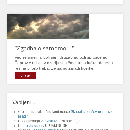
“Zgodba o samomoru”
Več se smejim, bolj sem družabna, bolj sproščena.
Čeprav v mislih v ozadju ves čas utripa lučka, da tega
res ne bi bilo treba. Že samo zaradi hčerke!
MORE
Vabljeni …
vabljeni na zaključno konferenco
Skupaj za duševno zdravje
mladih
k sodelovanju v
raziskavi
– za novinarje
k
naročilu gradiv
UP IAM SCSR