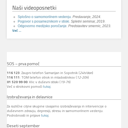
Naši videoposnetki
Splošno o samomorilnem vedenju.
Predavanje, 2024.
Pogovor s posameznikom v stiski.
Spletni seminar, 2019.
Odgovorno medijsko poročanje.
Predstavitev smernic, 2023.
Več ...
SOS – prva pomoč
116 123
: Zaupni telefon Samarijan in Sopotnik (
24h/dan
)
116 111
: TOM telefon otrok in mladostnikov (
12-20h
)
01 520 99 00
: Klic v duševni stiski (
19-7h
)
Več o strokovni pomoči
tukaj
.
Izobraževanja in delavnice
Za različne ciljne skupine izvajamo izobraževanja in intervencije o
duševnem zdravju, depresiji, stresu in samomorilnem vedenju.
Podrobnosti in prijave
tukaj
.
Deseti september