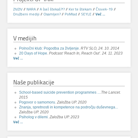
ZIVZIV
//
NARA
//
A (se) štekaš?!?
//
Ker te štekam
//
Človek-19
//
Družbeni mediji
//
Osamljen?
//
PoMlad
//
SEYLE
//
Več ...
V medijih
Polnočni klub: Pogodba za življenje
.
RTV SLO, 24. 10. 2014
20 Days of Hope
.
Podcast ‘Reach In, Reach Out’. 24. 11. 2023
Več ...
Naše publikacije
School-based suicide prevention programmes ...
.
The Lancet.
2015
Pogovor o samomoru.
Založba UP. 2020
Znanja, spretnosti in kompetence na področju duševnega...
Založba UP. 2020
Psiholog v dilemi.
Založba UP. 2023
Več ...