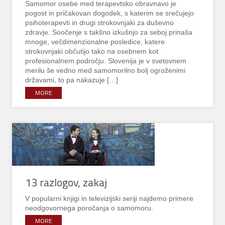
Samomor osebe med terapevtsko obravnavo je
pogost in pričakovan dogodek, s katerim se srečujejo
psihoterapevti in drugi strokovnjaki za duševno
zdravje. Soočenje s takšno izkušnjo za seboj prinaša
mnoge, večdimenzionalne posledice, katere
strokovnjaki občutijo tako na osebnem kot
profesionalnem področju. Slovenija je v svetovnem
merilu še vedno med samomorilno bolj ogroženimi
državami, to pa nakazuje […]
MORE
13 razlogov, zakaj
V popularni knjigi in televizijski seriji najdemo primere
neodgovornega poročanja o samomoru.
MORE