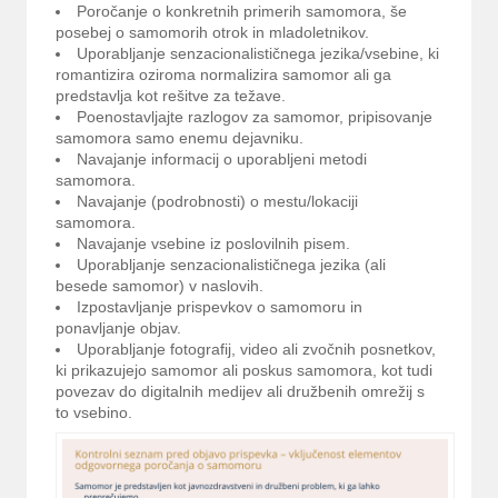
Poročanje o konkretnih primerih samomora, še
posebej o samomorih otrok in mladoletnikov.
Uporabljanje senzacionalističnega jezika/vsebine, ki
romantizira oziroma normalizira samomor ali ga
predstavlja kot rešitve za težave.
Poenostavljajte razlogov za samomor, pripisovanje
samomora samo enemu dejavniku.
Navajanje informacij o uporabljeni metodi
samomora.
Navajanje (podrobnosti) o mestu/lokaciji
samomora.
Navajanje vsebine iz poslovilnih pisem.
Uporabljanje senzacionalističnega jezika (ali
besede samomor) v naslovih.
Izpostavljanje prispevkov o samomoru in
ponavljanje objav.
Uporabljanje fotografij, video ali zvočnih posnetkov,
ki prikazujejo samomor ali poskus samomora, kot tudi
povezav do digitalnih medijev ali družbenih omrežij s
to vsebino.