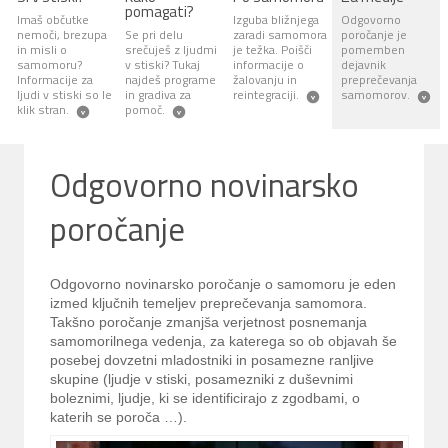
pomagati?
Imaš občutke
Izguba bližnjega
Odgovorno
nemoči, brezupa
Se pri delu
zaradi samomora
poročanje je
in misli o
srečuješ z ljudmi
je težka. Poišči
pomemben
samomoru?
v stiski? Tukaj
informacije o
dejavnik
Informacije za
najdeš programe
žalovanju in
preprečevanja
ljudi v stiski so le
in gradiva za
reintegraciji.
samomorov.
klik stran.
pomoč.
Odgovorno novinarsko
poročanje
Odgovorno novinarsko poročanje o samomoru je eden
izmed ključnih temeljev preprečevanja samomora.
Takšno poročanje zmanjša verjetnost posnemanja
samomorilnega vedenja, za katerega so ob objavah še
posebej dovzetni mladostniki in posamezne ranljive
skupine (ljudje v stiski, posamezniki z duševnimi
boleznimi, ljudje, ki se identificirajo z zgodbami, o
katerih se poroča …).