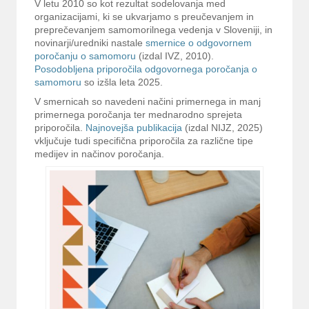
V letu 2010 so kot rezultat sodelovanja med
organizacijami, ki se ukvarjamo s preučevanjem in
preprečevanjem samomorilnega vedenja v Sloveniji, in
novinarji/uredniki nastale
smernice o odgovornem
poročanju o samomoru
(izdal IVZ, 2010).
Posodobljena priporočila odgovornega poročanja o
samomoru
so izšla leta 2025.
V smernicah so navedeni načini primernega in manj
primernega poročanja ter mednarodno sprejeta
priporočila.
Najnovejša publikacija
(izdal NIJZ, 2025)
vključuje tudi specifična priporočila za različne tipe
medijev in načinov poročanja.