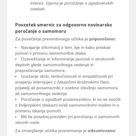
interes. Izjema je poročanje o zgodovinskih
osebah.
Povzetek smernic za odgovorno novinarsko
poročanje o samomoru
Za povečanje preventivnega učinka je
priporočeno:
Navajanje informacij o tem, kje in kako poiskati
pomoč v primeru samomorilne stiske.
Ozaveščanje in informiranje javnosti o strokovnih
dejstvih glede samomorilnega vedenja in
preprečevanja samomora.
Izražanje skrbi, tenkočutnosti in empatičnosti pri
izvajanju intervjujev z žalujočimi družinskimi člani,
prijatelji ali posamezniki z osebno izkušnjo samomora
ali samomorilnega vedenja.
Poročanje o zgodbah posameznikov, ki so se soočili
z življenjskimi stiskami in/ali samomorilnimi mislimi in o
pomenu iskanja pomoči.
Biti še posebej previden pri poročanju o samomorih
slavnih oseb.
Za zmanjšanje učinka posnemanja je
odsvetovano: