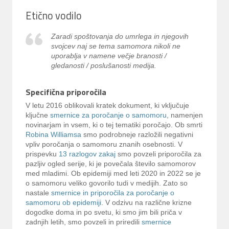
Etično vodilo
Zaradi spoštovanja do umrlega in njegovih
svojcev naj se tema samomora nikoli ne
uporablja v namene večje branosti /
gledanosti / poslušanosti medija.
Specifična priporočila
V letu 2016 oblikovali kratek dokument, ki vključuje
ključne
smernice za poročanje o samomoru
, namenjen
novinarjam in vsem, ki o tej tematiki poročajo. Ob smrti
Robina Williamsa
smo podrobneje razložili negativni
vpliv poročanja o samomoru znanih osebnosti. V
prispevku
13 razlogov zakaj
smo povzeli priporočila za
pazljiv ogled serije, ki je povečala število samomorov
med mladimi. Ob epidemiji med leti 2020 in 2022 se je
o samomoru veliko govorilo tudi v medijih. Zato so
nastale
smernice in priporočila za poročanje o
samomoru ob epidemiji
. V odzivu na različne krizne
dogodke doma in po svetu, ki smo jim bili priča v
zadnjih letih, smo povzeli in priredili
smernice