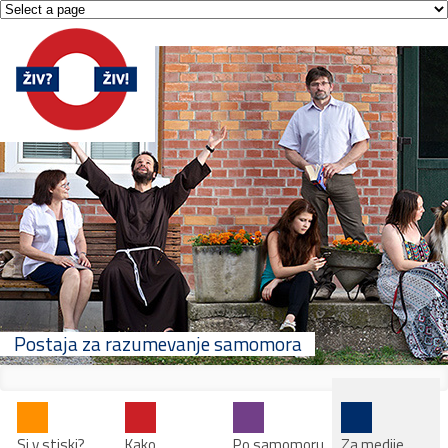
Postaja za razumevanje samomora
Si v stiski?
Kako
Po samomoru
Za medije