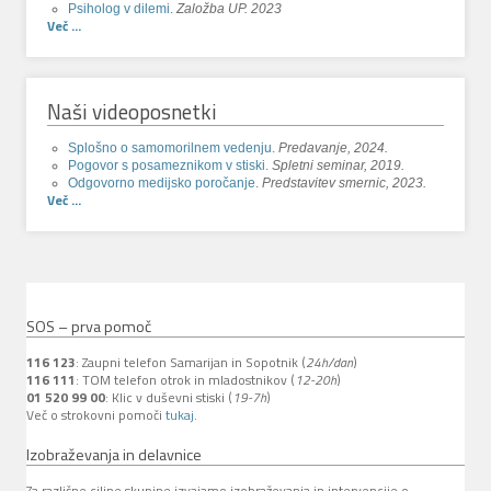
Psiholog v dilemi.
Založba UP. 2023
Več ...
Naši videoposnetki
Splošno o samomorilnem vedenju.
Predavanje, 2024.
Pogovor s posameznikom v stiski.
Spletni seminar, 2019.
Odgovorno medijsko poročanje.
Predstavitev smernic, 2023.
Več ...
SOS – prva pomoč
116 123
: Zaupni telefon Samarijan in Sopotnik (
24h/dan
)
116 111
: TOM telefon otrok in mladostnikov (
12-20h
)
01 520 99 00
: Klic v duševni stiski (
19-7h
)
Več o strokovni pomoči
tukaj
.
Izobraževanja in delavnice
Za različne ciljne skupine izvajamo izobraževanja in intervencije o