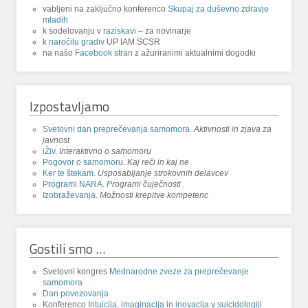
vabljeni na zaključno konferenco
Skupaj za duševno zdravje
mladih
k sodelovanju v
raziskavi
– za novinarje
k
naročilu gradiv
UP IAM SCSR
na našo
Facebook stran
z ažuriranimi aktualnimi dogodki
Izpostavljamo
Svetovni dan preprečevanja samomora
.
Aktivnosti in zjava za
javnost
iŽiv
.
Interaktivno o samomoru
Pogovor o samomoru
.
Kaj reči in kaj ne
Ker te štekam
.
Usposabljanje strokovnih delavcev
Programi NARA
.
Programi čuječnosti
Izobraževanja
.
Možnosti krepitve kompetenc
Gostili smo …
Svetovni kongres
Mednarodne zveze za preprečevanje
samomora
Dan povezovanja
Konferenco
Intuicija, imaginacija in inovacija v suicidologiji