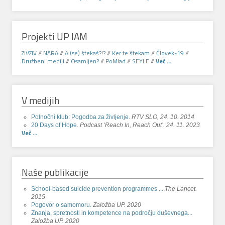
Projekti UP IAM
ZIVZIV
//
NARA
//
A (se) štekaš?!?
//
Ker te štekam
//
Človek-19
//
Družbeni mediji
//
Osamljen?
//
PoMlad
//
SEYLE
//
Več ...
V medijih
Polnočni klub: Pogodba za življenje
.
RTV SLO, 24. 10. 2014
20 Days of Hope
.
Podcast ‘Reach In, Reach Out’. 24. 11. 2023
Več ...
Naše publikacije
School-based suicide prevention programmes ...
.
The Lancet.
2015
Pogovor o samomoru.
Založba UP. 2020
Znanja, spretnosti in kompetence na področju duševnega...
Založba UP. 2020