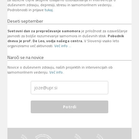
duševnem zdravju, depresiji, stresu in samomorilnem vedenju.
Podrobnosti in prijave
tukaj
.
Deseti september
Svetovni dan za preprečevanje samomora
je priložnost za ozaveščanje
javnosti za boljše razumevanje samomora in duševnih stisk.
Pobudnik
dneva je prof. De Leo, vodja našega centra.
V Sloveniji vsako leto
organiziramo več aktivnosti.
Več info ...
Naroči se na novice
Novice o duševnem zdravju, naših projektih in intervencijah ob
samomorilnem vedenju.
Več info
.
Potrdi