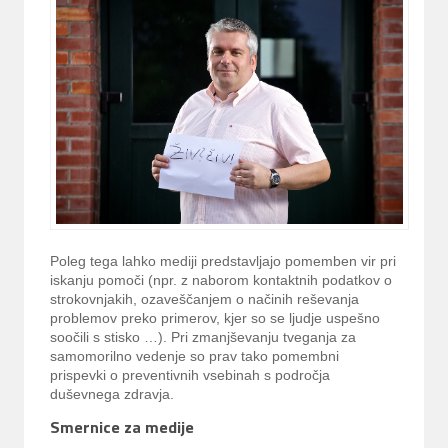
Poleg tega lahko mediji predstavljajo pomemben vir pri
iskanju pomoči (npr. z naborom kontaktnih podatkov o
strokovnjakih, ozaveščanjem o načinih reševanja
problemov preko primerov, kjer so se ljudje uspešno
soočili s stisko …). Pri zmanjševanju tveganja za
samomorilno vedenje so prav tako pomembni
prispevki o preventivnih vsebinah s področja
duševnega zdravja.
Smernice za medije