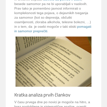
besede samomor pa ne bi uporabljali v naslovih.
Prav tako je pomembno javnost informirati o
kompleksnosti tega pojava, o dejavnikih tveganja
za samomor (kot so depresija, občutki
osamljenosti, zloraba alkohola, telesne bolezni, …)
in o tem, da je osebi mogoče v taki stiski
pomagati
in samomor preprečiti
.
Kratka analiza prvih člankov
V času prvega dne po novici je mogoče na hitro, a
brez poglobljene in sistematične analize, oceniti