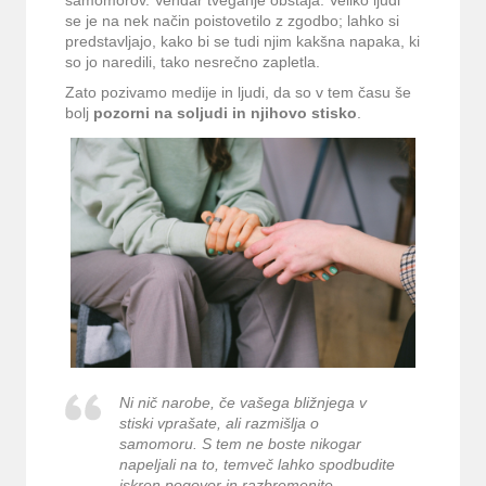
samomorov. Vendar tveganje obstaja. Veliko ljudi
se je na nek način poistovetilo z zgodbo; lahko si
predstavljajo, kako bi se tudi njim kakšna napaka, ki
so jo naredili, tako nesrečno zapletla.
Zato pozivamo medije in ljudi, da so v tem času še
bolj
pozorni na soljudi in njihovo stisko
.
Ni nič narobe, če vašega bližnjega v
stiski vprašate, ali razmišlja o
samomoru. S tem ne boste nikogar
napeljali na to, temveč lahko spodbudite
iskren pogovor in razbremenite