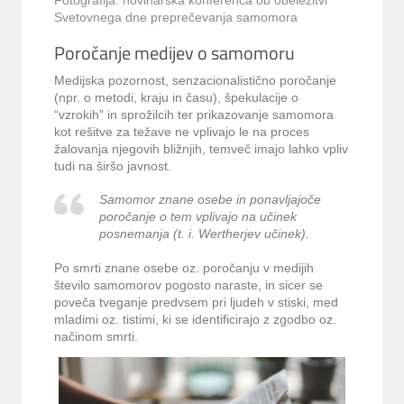
Fotografija: novinarska konferenca ob obeležitvi
Svetovnega dne preprečevanja samomora
Poročanje medijev o samomoru
Medijska pozornost, senzacionalistično poročanje
(npr. o metodi, kraju in času), špekulacije o
“vzrokih” in sprožilcih ter prikazovanje samomora
kot rešitve za težave ne vplivajo le na proces
žalovanja njegovih bližnjih, temveč imajo lahko vpliv
tudi na širšo javnost.
Samomor znane osebe in ponavljajoče
poročanje o tem vplivajo na učinek
posnemanja (t. i. Wertherjev učinek).
Po smrti znane osebe oz. poročanju v medijih
število samomorov pogosto naraste, in sicer se
poveča tveganje predvsem pri ljudeh v stiski, med
mladimi oz. tistimi, ki se identificirajo z zgodbo oz.
načinom smrti.