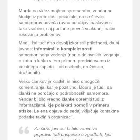
Morda na videz majhna sprememba, vendar so
študije iz preteklosti pokazale, da se število
samomorov poveča ravno po objavi naslovov s
tako vsebino, saj postane preveč vsakdanji način
reševanja problemov.
Mediji žal tudi niso dovolj izkoristili priložnosti, da bi
javnost
informirali o kompleksnosti
samomorilnega vedenja (npr. o dejavnikih tveganja,
o katerih lahko v tem primeru predvidevamo iz
celotnega zapleta – od osebnih, družinskih,
družbenih).
Veliko člankov je kratkih in niso omogočili
komentiranja, kar je pozitivno. Dobro je tudi, da
članki ne poročajo o podrobnostih samomora.
Vendar bi bilo vredno članke opremiti tudi z
informacijami,
kje poiskati pomoč v primeru
stiske
. Le ena objava do sedaj vključuje kontaktne
podatke takšnih organizacij.
Za širšo javnost bi bilo zanimivo
pripraviti tudi prispevke o zgodbah, kjer