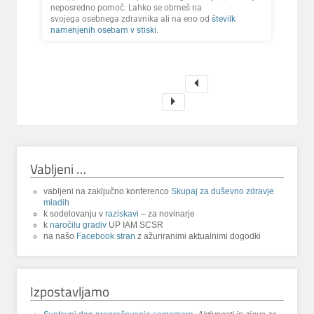
neposredno pomoč. Lahko se obrneš na
svojega osebnega zdravnika ali na eno od
številk
namenjenih osebam v stiski
.
Vabljeni …
vabljeni na zaključno konferenco
Skupaj za duševno zdravje
mladih
k sodelovanju v
raziskavi
– za novinarje
k
naročilu gradiv
UP IAM SCSR
na našo
Facebook stran
z ažuriranimi aktualnimi dogodki
Izpostavljamo