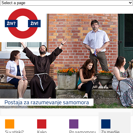
Postaja za razumevanje samomora
Si v stiski?
Kako
Po samomoru
Za medije