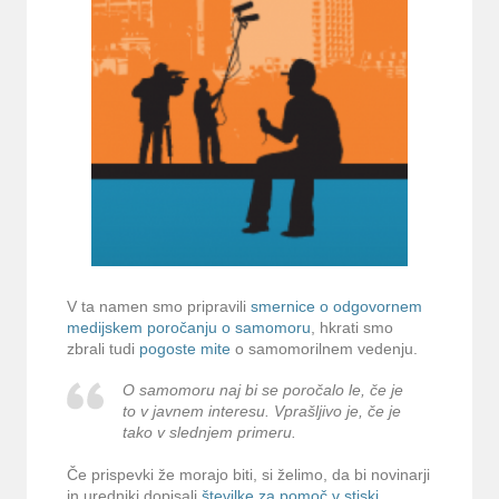
V ta namen smo pripravili
smernice o odgovornem
medijskem poročanju o samomoru
, hkrati smo
zbrali tudi
pogoste mite
o samomorilnem vedenju.
O samomoru naj bi se poročalo le, če je
to v javnem interesu. Vprašljivo je, če je
tako v slednjem primeru.
Če prispevki že morajo biti, si želimo, da bi novinarji
in uredniki dopisali
številke za pomoč v stiski
,