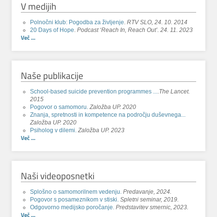
V medijih
Polnočni klub: Pogodba za življenje
.
RTV SLO, 24. 10. 2014
20 Days of Hope
.
Podcast ‘Reach In, Reach Out’. 24. 11. 2023
Več ...
Naše publikacije
School-based suicide prevention programmes ...
.
The Lancet.
2015
Pogovor o samomoru.
Založba UP. 2020
Znanja, spretnosti in kompetence na področju duševnega...
Založba UP. 2020
Psiholog v dilemi.
Založba UP. 2023
Več ...
Naši videoposnetki
Splošno o samomorilnem vedenju.
Predavanje, 2024.
Pogovor s posameznikom v stiski.
Spletni seminar, 2019.
Odgovorno medijsko poročanje.
Predstavitev smernic, 2023.
Več ...