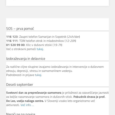
SOS – prva pomoč
116 123
: Zaupni telefon Samarijan in Sopotnik (
24h/dan
)
116 111
: TOM telefon otrok in mladostnikov (
12-20h
)
01 520 99 00
: Klic v duševni stiski (
19-7h
)
Več o strokovni pomoči
tukaj
.
Izobraževanja in delavnice
Za različne ciljne skupine izvajamo izobraževanja in intervencije o duševnem
zdravju, depresiji, stresu in samomorilnem vedenju.
Podrobnosti in prijave
tukaj
.
Deseti september
Svetovni dan za preprečevanje samomora
je priložnost za ozaveščanje javnosti
za boljše razumevanje samomora in duševnih stisk.
Pobudnik dneva je prof.
De Leo, vodja našega centra.
V Sloveniji vsako leto organiziramo več
aktivnosti.
Več info ...
Naroči se na novice