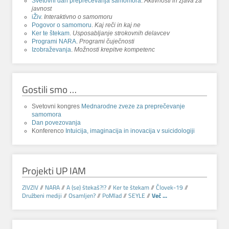
Svetovni dan preprečevanja samomora
.
Aktivnosti in zjava za
javnost
iŽiv
.
Interaktivno o samomoru
Pogovor o samomoru
.
Kaj reči in kaj ne
Ker te štekam
.
Usposabljanje strokovnih delavcev
Programi NARA
.
Programi čuječnosti
Izobraževanja
.
Možnosti krepitve kompetenc
Gostili smo …
Svetovni kongres
Mednarodne zveze za preprečevanje
samomora
Dan povezovanja
Konferenco
Intuicija, imaginacija in inovacija v suicidologiji
Projekti UP IAM
ZIVZIV
//
NARA
//
A (se) štekaš?!?
//
Ker te štekam
//
Človek-19
//
Družbeni mediji
//
Osamljen?
//
PoMlad
//
SEYLE
//
Več ...