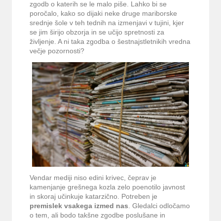
zgodb o katerih se le malo piše. Lahko bi se
poročalo, kako so dijaki neke druge mariborske
srednje šole v teh tednih na izmenjavi v tujini, kjer
se jim širijo obzorja in se učijo spretnosti za
življenje. A ni taka zgodba o šestnajstletnikih vredna
večje pozornosti?
Vendar mediji niso edini krivec, čeprav je
kamenjanje grešnega kozla zelo poenotilo javnost
in skoraj učinkuje katarzično. Potreben je
premislek vsakega izmed nas
. Gledalci odločamo
o tem, ali bodo takšne zgodbe poslušane in