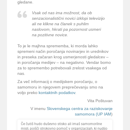
gledane.
Vsak od nas ima možnost, da ob
senzacionalistični novici izklopi televizijo
ali ne klikne na članek s puhlim
naslovom, hkrati pa pozornost usmeri
na pozitivne novice.
To je le majhna sprememba, ki morda lahko
spremeni način poročanja novinarjev in urednikov
in preseka začaran krog usmerjenosti gledalcev –
in poročanja medijev – na negativno. Vendar bomo
za to spremembo potrebovali zrelost vsakega od
nas.
Za več informacij o medijskem poročanju, o
samomoru in njegovem preprečevanju smo na
voljo preko
kontaktnih podatkov
.
Vita Poštuvan
V imenu
Slovenskega centra za raziskovanje
samomora (UP IAM
)
Če čutiš hudo duševno stisko ali imaš samomorilne
misli, poišči strokovno pomoč v organizacijah, ki nudijo