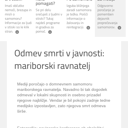
pomagati?
Imaš občutke
Izguba bližnjega
Odgovorno
nemoči, brezupa in
Se pri delu
zaradi samomora
poročanje je
misli o
srečuješ z ljudmi v
je težka. Poišči
pomemben
samomoru?
stiski? Tukaj
informacije o
dejavnik
Informacije za ljudi
najdeš programe
žalovanju in
preprečevanja
v stiski so le klik
in gradiva za
reintegraciji.
samomorov.
stran.
pomoč.
Odmev smrti v javnosti:
mariborski ravnatelj
Mediji poročajo o domnevnem samomoru
mariborskega ravnatelja. Navadno bi tak dogodek
odmeval v lokalni skupnosti in osebno prizadel
njegove najbližje. Vendar je bil pokojni zadnje tedne
medijsko izpostavljen, zato njegova smrt odmeva
širše.