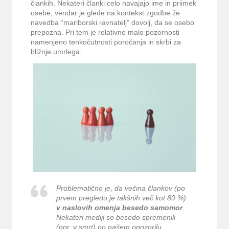
člankih. Nekateri članki celo navajajo ime in priimek
osebe, vendar je glede na kontekst zgodbe že
navedba “mariborski ravnatelj” dovolj, da se osebo
prepozna. Pri tem je relativno malo pozornosti
namenjeno tenkočutnosti poročanja in skrbi za
bližnje umrlega.
Problematično je, da večina člankov (po
prvem pregledu je takšnih več kot 80 %)
v naslovih omenja besedo samomor
.
Nekateri mediji so besedo spremenili
(npr. v smrt) po našem opozorilu.