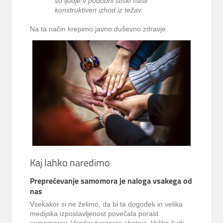
so ljudje v podobni stiski našli
konstruktiven izhod iz težav.
Na ta način krepimo javno duševno zdravje.
Kaj lahko naredimo
Preprečevanje samomora je naloga vsakega od
nas
Vsekakor si ne želimo, da bi ta dogodek in velika
medijska izpostavljenost povečala porast