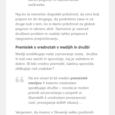
sočloveka.
Naj bo ta nesrečen dogodek priložnost, da smo bolj
prijazni en do drugega, da poskrbimo zase in za
druge tudi s tem, ko si damo priložnost za globok
pogovor in iskreno skrb. Samomor je namreč
družbeni problem in vsakdo lahko prispeva k
njegovemu preprečevanju.
Premislek o vrednotah v medijih in družbi
Mediji sooblikujejo naše zaznavanje sveta, družbe
in tudi nas samih in sporočajo, kaj je zaželeno in
dobro. Bi bilo vredno premisliti, kakšna sporočila
oblikujejo naš vsakdan?
Na eni strani bi bil vreden
premislek
medijev
h katerim vrednotam
spodbujajo družbo – morda je možen
premik od poročanja o prepirih in
škandalih k vrednotam povezanosti,
rasti, preseganja težkih situacij …
Verjamem, da imamo v Sloveniji veliko pozitivnih