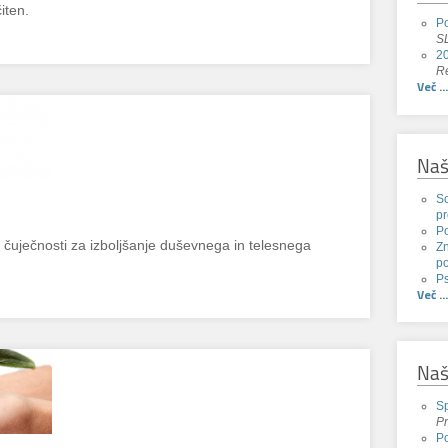
iten.
Po
SL
20
Re
Več ...
Naš
Sc
pr
P
e čuječnosti za izboljšanje duševnega in telesnega
Zn
po
Ps
Več ...
Naš
Sp
Pr
Po