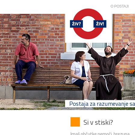
O POSTAJI
Postaja za razumevanje 
Si v stiski?
Imaš občutke nemoči, brezupa