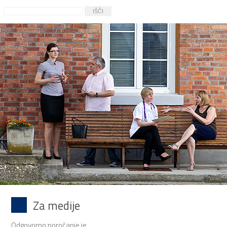
Za medije
Odgovorno poročanje je