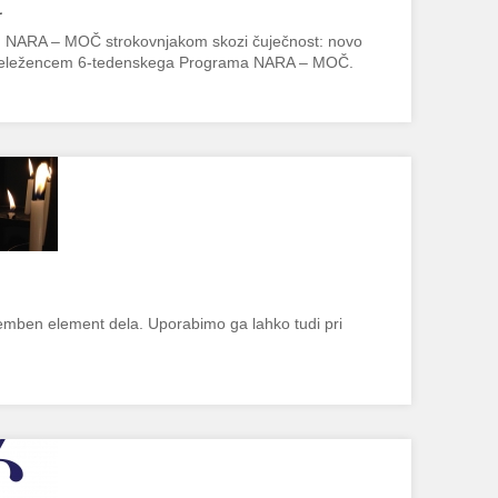
Č
m NARA – MOČ strokovnjakom skozi čuječnost: novo
udeležencem 6-tedenskega Programa NARA – MOČ.
memben element dela. Uporabimo ga lahko tudi pri