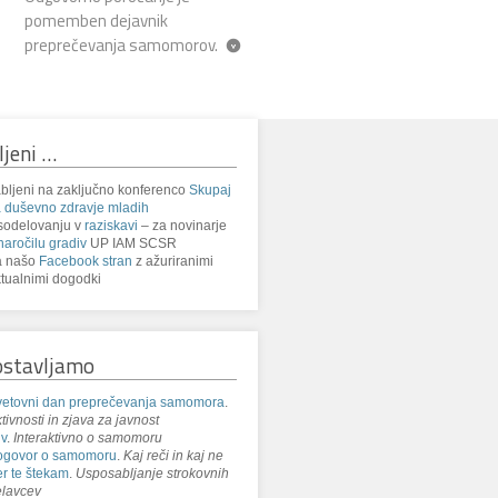
pomemben dejavnik
preprečevanja samomorov.
ljeni …
bljeni na zaključno konferenco
Skupaj
 duševno zdravje mladih
sodelovanju v
raziskavi
– za novinarje
naročilu gradiv
UP IAM SCSR
a našo
Facebook stran
z ažuriranimi
tualnimi dogodki
ostavljamo
etovni dan preprečevanja samomora
.
tivnosti in zjava za javnost
iv
.
Interaktivno o samomoru
ogovor o samomoru
.
Kaj reči in kaj ne
r te štekam
.
Usposabljanje strokovnih
lavcev