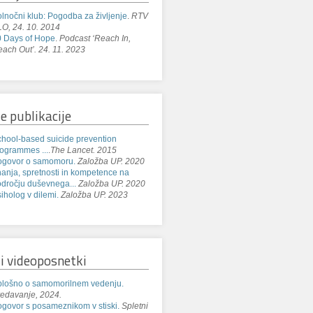
lnočni klub: Pogodba za življenje
.
RTV
O, 24. 10. 2014
 Days of Hope
.
Podcast ‘Reach In,
ach Out’. 24. 11. 2023
e publikacije
hool-based suicide prevention
ogrammes ...
.
The Lancet. 2015
ogovor o samomoru.
Založba UP. 2020
anja, spretnosti in kompetence na
dročju duševnega...
Založba UP. 2020
iholog v dilemi.
Založba UP. 2023
i videoposnetki
lošno o samomorilnem vedenju.
edavanje, 2024.
govor s posameznikom v stiski.
Spletni