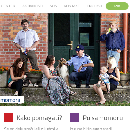
iŽiv
CENTER
AKTIVNOSTI
SOS
KONTAKT
ENGLISH
samomora
Kako pomagati?
Po samomoru
Se pri delu srečuješ z ljudmi v
Izguba bližnjega zaradi