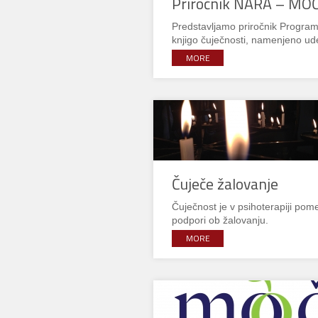
Priročnik NARA – MO
Predstavljamo priročnik Progra
knjigo čuječnosti, namenjeno 
MORE
Čuječe žalovanje
Čuječnost je v psihoterapiji po
podpori ob žalovanju.
MORE