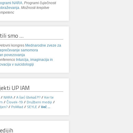
rogrami NARA
.
Programi čuječnosti
obraževanja
.
Možnosti krepitve
ompetenc
tili smo …
etovni kongres
Mednarodne zveze za
reprečevanje samomora
an povezovanja
onferenco
Intuicija, imaginacija in
ovacija v suicidologiji
jekti UP IAM
//
NARA
//
A (se) štekaš?!?
//
Ker te
am
//
Človek-19
//
Družbeni mediji
//
jen?
//
PoMlad
//
SEYLE
//
Več ...
edijih