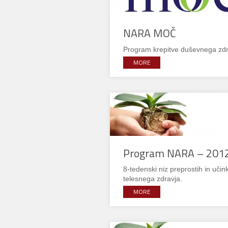
NARA MOČ
Program krepitve duševnega zdravj
MORE
Program NARA – 201
8-tedenski niz preprostih in učin
telesnega zdravja.
MORE