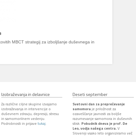
4
kovitih MBCT strategij za izboljšanje duševnega in
Izobraževanja in delavnice
Deseti september
Za različne ciljne skupine izvajamo
Svetovni dan za preprečevanje
izobraževanja in intervencije o
samomora
je priložnost za
duševnem zdravju, depresiji, stresu
ozaveščanje javnosti za boljše
in samomorilnem vedenju.
razumevanje samomora in duševnih
Podrobnosti in prijave
tukaj
.
stisk.
Pobudnik dneva je prof. De
Leo, vodja našega centra.
V
Sloveniji vsako leto organiziramo več