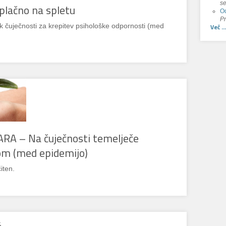
se
lačno na spletu
Od
Pr
Več ...
k čuječnosti za krepitev psihološke odpornosti (med
ARA – Na čuječnosti temelječe
om (med epidemijo)
iten.