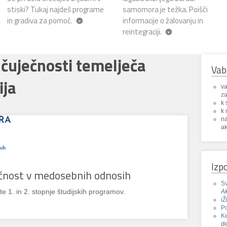
stiski? Tukaj najdeš programe
samomora je težka. Poišči
in gradiva za pomoč.
informacije o žalovanju in
reintegraciji.
 čuječnosti temelječa
Vab
ija
va
za
k 
k
n
ak
Izp
čnost v medosebnih odnosih
Sv
1. in 2. stopnje študijskih programov.
Ak
iŽ
P
Ke
de