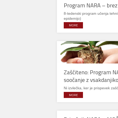
Program NARA – brezp
8-tedenski program učenja tehni
epidemijo)
MORE
Zaščiteno: Program N
soočanje z vsakdanjik
Ni izvlečka, ker je prispevek zašč
MORE