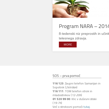
Program NARA – 201
8-tedenski niz preprostih in učin
telesnega zdravja.
MORE
SOS – prva pomoč
116 123
: Zaupni telefon Samarijan in
Sopotnik (
24h/dan
)
116 111
: TOM telefon otrok in
mladostnikov (
12-20h
)
01 520 99 00
: Klic v duševni stiski
(
19-7h
)
Več o strokovni pomoči
tukaj
.