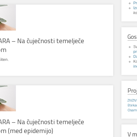
P
Iz
k
Gos
ARA – Na čuječnosti temelječe
Sv
kom
p
D
iten.
K
in
Pro
ZIVZIV
štek
Osaml
ARA – Na čuječnosti temelječe
om (med epidemijo)
V m