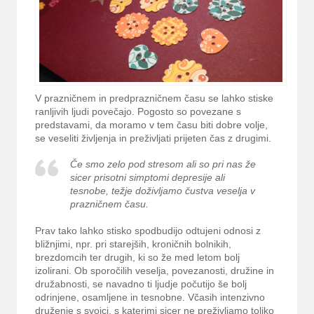
V prazničnem in predprazničnem času se lahko stiske
ranljivih ljudi povečajo. Pogosto so povezane s
predstavami, da moramo v tem času biti dobre volje,
se veseliti življenja in preživljati prijeten čas z drugimi.
Če smo zelo pod stresom ali so pri nas že
sicer prisotni simptomi depresije ali
tesnobe, težje doživljamo čustva veselja v
prazničnem času.
Prav tako lahko stisko spodbudijo odtujeni odnosi z
bližnjimi, npr. pri starejših, kroničnih bolnikih,
brezdomcih ter drugih, ki so že med letom bolj
izolirani. Ob sporočilih veselja, povezanosti, družine in
družabnosti, se navadno ti ljudje počutijo še bolj
odrinjene, osamljene in tesnobne. Včasih intenzivno
druženje s svojci, s katerimi sicer ne preživljamo toliko