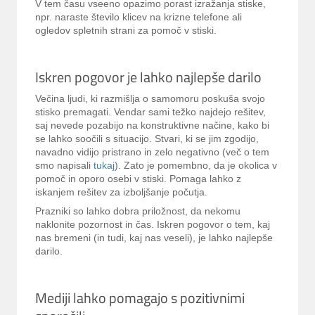
V tem času vseeno opazimo porast izražanja stiske,
npr. naraste število klicev na krizne telefone ali
ogledov spletnih strani za pomoč v stiski.
Iskren pogovor je lahko najlepše darilo
Večina ljudi, ki razmišlja o samomoru poskuša svojo
stisko premagati. Vendar sami težko najdejo rešitev,
saj nevede pozabijo na konstruktivne načine, kako bi
se lahko soočili s situacijo. Stvari, ki se jim zgodijo,
navadno vidijo pristrano in zelo negativno (več o tem
smo napisali
tukaj
). Zato je pomembno, da je okolica v
pomoč in oporo osebi v stiski. Pomaga lahko z
iskanjem rešitev za izboljšanje počutja.
Prazniki so lahko dobra priložnost, da nekomu
naklonite pozornost in čas. Iskren pogovor o tem, kaj
nas bremeni (in tudi, kaj nas veseli), je lahko najlepše
darilo.
Mediji lahko pomagajo s pozitivnimi