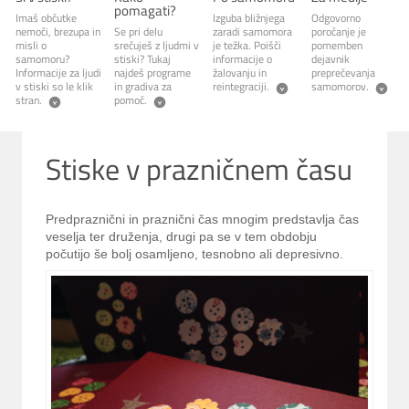
pomagati?
Imaš občutke
Izguba bližnjega
Odgovorno
nemoči, brezupa in
Se pri delu
zaradi samomora
poročanje je
misli o
srečuješ z ljudmi v
je težka. Poišči
pomemben
samomoru?
stiski? Tukaj
informacije o
dejavnik
Informacije za ljudi
najdeš programe
žalovanju in
preprečevanja
v stiski so le klik
in gradiva za
reintegraciji.
samomorov.
stran.
pomoč.
Stiske v prazničnem času
Predpraznični in praznični čas mnogim predstavlja čas
veselja ter druženja, drugi pa se v tem obdobju
počutijo še bolj osamljeno, tesnobno ali depresivno.