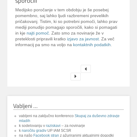
sporočili
Medijsko poročanje v tem obdobju je še posebej
pomembno, saj lahko ljudi razbremeni prevelikih
pričakovanj. Tistim, ki so potrebni pomoči, lahko prav
mediji ponudijo pomagajo sporočili, kako si pomagati
in kje
najti pomoč
. Zato smo za novinarje že v
preteklosti pripravili kratko
izjavo za javnost
. Za več
informacij pa smo na voljo na
kontaktnih podatkih
.
Vabljeni …
vabljeni na zaključno konferenco
Skupaj za duševno zdravje
mladih
k sodelovanju v
raziskavi
– za novinarje
k
naročilu gradiv
UP IAM SCSR
na našo
Facebook stran
z ažuriranimi aktualnimi dogodki