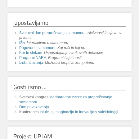
Izpostavljamo
Svetovni dan preprečevanja samomora
.
Aktivnosti in zjava za
javnost
iŽiv
.
Interaktivno o samomoru
Pogovor o samomoru
.
Kaj reči in kaj ne
Ker te štekam
.
Usposabljanje strokovnih delavcev
Programi NARA
.
Programi čuječnosti
Izobraževanja
.
Možnosti krepitve kompetenc
Gostili smo …
Svetovni kongres
Mednarodne zveze za preprečevanje
samomora
Dan povezovanja
Konferenco
Intuicija, imaginacija in inovacija v suicidologiji
Projekti UP IAM