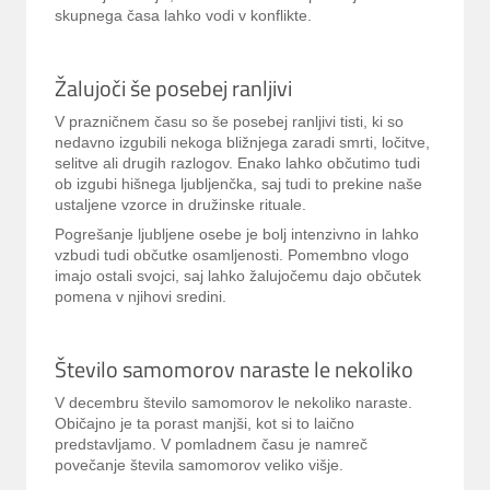
skupnega časa lahko vodi v konflikte.
Žalujoči še posebej ranljivi
V prazničnem času so še posebej ranljivi tisti, ki so
nedavno izgubili nekoga bližnjega zaradi smrti, ločitve,
selitve ali drugih razlogov. Enako lahko občutimo tudi
ob izgubi hišnega ljubljenčka, saj tudi to prekine naše
ustaljene vzorce in družinske rituale.
Pogrešanje ljubljene osebe je bolj intenzivno in lahko
vzbudi tudi občutke osamljenosti. Pomembno vlogo
imajo ostali svojci, saj lahko žalujočemu dajo občutek
pomena v njihovi sredini.
Število samomorov naraste le nekoliko
V decembru število samomorov le nekoliko naraste.
Običajno je ta porast manjši, kot si to laično
predstavljamo. V pomladnem času je namreč
povečanje števila samomorov veliko višje.