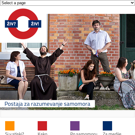
Postaja za razumevanje samomora
Si v stiski?
Kako
Po samomoru
Za medije