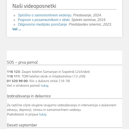
Naši videoposnetki
Splošno o samomorilnem vedenju.
Predavanje, 2024.
Pogovor s posameznikom v stiski.
Spletni seminar, 2019.
Odgovorno medijsko poročanje.
Predstavitev smernic, 2023.
Več ...
SOS – prva pomoč
116 123
: Zaupni telefon Samarijan in Sopotnik (
24h/dan
)
116 111
: TOM telefon otrok in mladostnikov (
12-20h
)
01 520 99 00
: Klic v duševni stiski (
19-7h
)
Več o strokovni pomoči
tukaj
.
Izobraževanja in delavnice
Za različne ciljne skupine izvajamo izobraževanja in intervencije o duševnem
zdravju, depresiji, stresu in samomorilnem vedenju.
Podrobnosti in prijave
tukaj
.
Deseti september