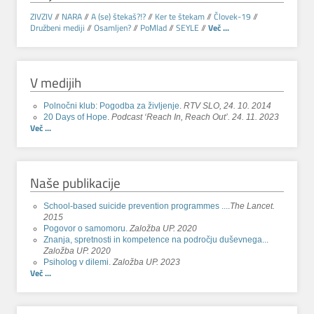
ZIVZIV
//
NARA
//
A (se) štekaš?!?
//
Ker te štekam
//
Človek-19
//
Družbeni mediji
//
Osamljen?
//
PoMlad
//
SEYLE
//
Več ...
V medijih
Polnočni klub: Pogodba za življenje
.
RTV SLO, 24. 10. 2014
20 Days of Hope
.
Podcast ‘Reach In, Reach Out’. 24. 11. 2023
Več ...
Naše publikacije
School-based suicide prevention programmes ...
.
The Lancet.
2015
Pogovor o samomoru.
Založba UP. 2020
Znanja, spretnosti in kompetence na področju duševnega...
Založba UP. 2020
Psiholog v dilemi.
Založba UP. 2023
Več ...