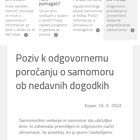
pomagati?
Imaš občutke
Izguba bližnjega
Odgovorno
nemoči, brezupa
Se pri delu
zaradi samomora
poročanje je
in misli o
srečuješ z ljudmi
je težka. Poišči
pomemben
samomoru?
v stiski? Tukaj
informacije o
dejavnik
Informacije za
najdeš programe
žalovanju in
preprečevanja
ljudi v stiski so le
in gradiva za
reintegraciji.
samomorov.
klik stran.
pomoč.
Poziv k odgovornemu
poročanju o samomoru
ob nedavnih dogodkih
Koper, 15. 5. 2024
Samomorilno vedenje in samomor sta občutljivi
temi, ki zahtevata premišljen in odgovoren način
obravnave, še posebej, ko ju javno naslavljamo.