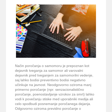
Način poročanja o samomoru je prepoznan kot
dejavnik tveganja za samomor ali varovalni
dejavnik pred tveganjem za samomorilni vedenje,
saj lahko bodisi preventivno bodisi negativno
učinkuje na javnost. Neodgovorno oziroma manj
primerno poročanje (npr. senzacionalistično
poročanje, poenostavljanje vzrokov za smrt) lahko
vodi k povečanju stiske med uporabniki medija ali
celo spodbudi posnemanje poročanega dejanja.
Odgovorno oziroma previdno poročanje o