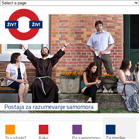
Postaja za razumevanje samomora
Si v stiski?
Kako
Po samomoru
Za medije