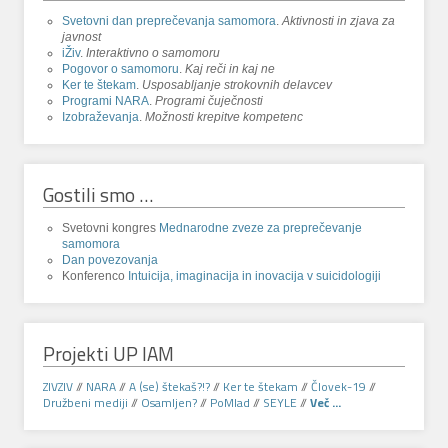
Svetovni dan preprečevanja samomora
.
Aktivnosti in zjava za
javnost
iŽiv
.
Interaktivno o samomoru
Pogovor o samomoru
.
Kaj reči in kaj ne
Ker te štekam
.
Usposabljanje strokovnih delavcev
Programi NARA
.
Programi čuječnosti
Izobraževanja
.
Možnosti krepitve kompetenc
Gostili smo …
Svetovni kongres
Mednarodne zveze za preprečevanje
samomora
Dan povezovanja
Konferenco
Intuicija, imaginacija in inovacija v suicidologiji
Projekti UP IAM
ZIVZIV
//
NARA
//
A (se) štekaš?!?
//
Ker te štekam
//
Človek-19
//
Družbeni mediji
//
Osamljen?
//
PoMlad
//
SEYLE
//
Več ...