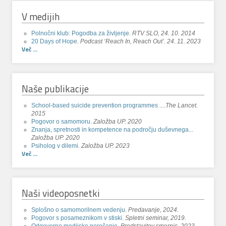
V medijih
Polnočni klub: Pogodba za življenje
.
RTV SLO, 24. 10. 2014
20 Days of Hope
.
Podcast ‘Reach In, Reach Out’. 24. 11. 2023
Več ...
Naše publikacije
School-based suicide prevention programmes ...
.
The Lancet.
2015
Pogovor o samomoru.
Založba UP. 2020
Znanja, spretnosti in kompetence na področju duševnega...
Založba UP. 2020
Psiholog v dilemi.
Založba UP. 2023
Več ...
Naši videoposnetki
Splošno o samomorilnem vedenju.
Predavanje, 2024.
Pogovor s posameznikom v stiski.
Spletni seminar, 2019.