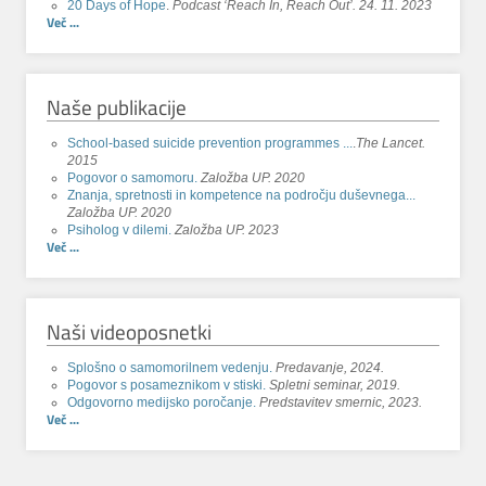
20 Days of Hope
.
Podcast ‘Reach In, Reach Out’. 24. 11. 2023
Več ...
Naše publikacije
School-based suicide prevention programmes ...
.
The Lancet.
2015
Pogovor o samomoru.
Založba UP. 2020
Znanja, spretnosti in kompetence na področju duševnega...
Založba UP. 2020
Psiholog v dilemi.
Založba UP. 2023
Več ...
Naši videoposnetki
Splošno o samomorilnem vedenju.
Predavanje, 2024.
Pogovor s posameznikom v stiski.
Spletni seminar, 2019.
Odgovorno medijsko poročanje.
Predstavitev smernic, 2023.
Več ...