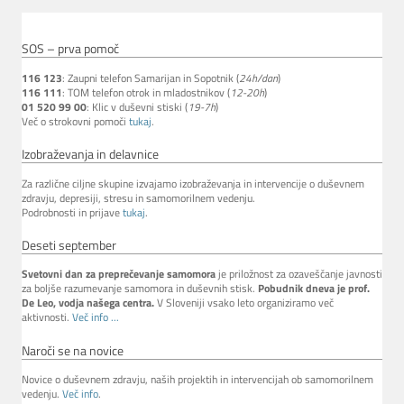
SOS – prva pomoč
116 123
: Zaupni telefon Samarijan in Sopotnik (
24h/dan
)
116 111
: TOM telefon otrok in mladostnikov (
12-20h
)
01 520 99 00
: Klic v duševni stiski (
19-7h
)
Več o strokovni pomoči
tukaj
.
Izobraževanja in delavnice
Za različne ciljne skupine izvajamo izobraževanja in intervencije o duševnem
zdravju, depresiji, stresu in samomorilnem vedenju.
Podrobnosti in prijave
tukaj
.
Deseti september
Svetovni dan za preprečevanje samomora
je priložnost za ozaveščanje javnosti
za boljše razumevanje samomora in duševnih stisk.
Pobudnik dneva je prof.
De Leo, vodja našega centra.
V Sloveniji vsako leto organiziramo več
aktivnosti.
Več info ...
Naroči se na novice
Novice o duševnem zdravju, naših projektih in intervencijah ob samomorilnem
vedenju.
Več info
.