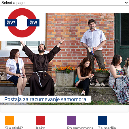
Postaja za razumevanje samomora
Si v stiski?
Kako
Po samomoru
Za medije