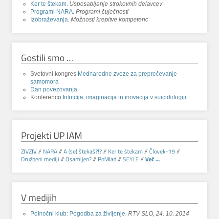
Ker te štekam
.
Usposabljanje strokovnih delavcev
Programi NARA
.
Programi čuječnosti
Izobraževanja
.
Možnosti krepitve kompetenc
Gostili smo …
Svetovni kongres
Mednarodne zveze za preprečevanje
samomora
Dan povezovanja
Konferenco
Intuicija, imaginacija in inovacija v suicidologiji
Projekti UP IAM
ZIVZIV
//
NARA
//
A (se) štekaš?!?
//
Ker te štekam
//
Človek-19
//
Družbeni mediji
//
Osamljen?
//
PoMlad
//
SEYLE
//
Več ...
V medijih
Polnočni klub: Pogodba za življenje
.
RTV SLO, 24. 10. 2014