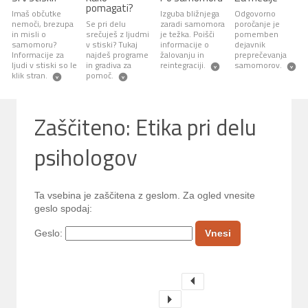
pomagati?
Imaš občutke
Izguba bližnjega
Odgovorno
nemoči, brezupa
Se pri delu
zaradi samomora
poročanje je
in misli o
srečuješ z ljudmi
je težka. Poišči
pomemben
samomoru?
v stiski? Tukaj
informacije o
dejavnik
Informacije za
najdeš programe
žalovanju in
preprečevanja
ljudi v stiski so le
in gradiva za
reintegraciji.
samomorov.
klik stran.
pomoč.
Zaščiteno: Etika pri delu
psihologov
Ta vsebina je zaščitena z geslom. Za ogled vnesite
geslo spodaj:
Geslo: