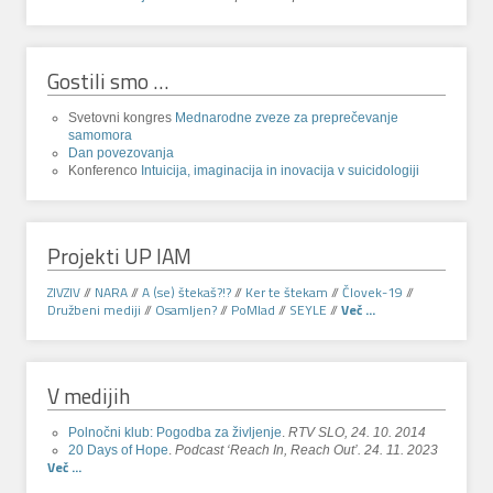
Gostili smo …
Svetovni kongres
Mednarodne zveze za preprečevanje
samomora
Dan povezovanja
Konferenco
Intuicija, imaginacija in inovacija v suicidologiji
Projekti UP IAM
ZIVZIV
//
NARA
//
A (se) štekaš?!?
//
Ker te štekam
//
Človek-19
//
Družbeni mediji
//
Osamljen?
//
PoMlad
//
SEYLE
//
Več ...
V medijih
Polnočni klub: Pogodba za življenje
.
RTV SLO, 24. 10. 2014
20 Days of Hope
.
Podcast ‘Reach In, Reach Out’. 24. 11. 2023
Več ...