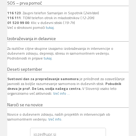
SOS – prva pomoč
116 123
: Zaupni telefon Samarijan in Sopotnik (
24h/dan
)
116 111
: TOM telefon otrok in mladostnikov (
12-20h
)
01 520 99 00
: Klic v duševni stiski (
19-7h
)
Več o strokovni pomoči
tukaj
.
Izobraževanja in delavnice
Za različne ciljne skupine izvajamo izobraževanja in intervencije o
duševnem zdravju, depresiji, stresu in samomorilnem vedenju.
Podrobnosti in prijave
tukaj
.
Deseti september
Svetovni dan za preprečevanje samomora
je priložnost za ozaveščanje
javnosti za boljše razumevanje samomora in duševnih stisk.
Pobudnik
dneva je prof. De Leo, vodja našega centra.
V Sloveniji vsako leto
organiziramo več aktivnosti.
Več info ...
Naroči se na novice
Novice o duševnem zdravju, naših projektih in intervencijah ob
samomorilnem vedenju.
Več info
.