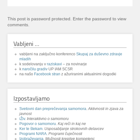
This post is password protected. Enter the password to view
comments.
Vabljeni …
vabljeni na zaključno konferenco
Skupaj za duševno zdravje
mladih
k sodelovanju v
raziskavi
– za novinarje
k
naročilu gradiv
UP IAM SCSR
na našo
Facebook stran
z ažuriranimi aktualnimi dogodki
Izpostavljamo
Svetovni dan preprečevanja samomora
.
Aktivnosti in zjava za
javnost
iŽiv
.
Interaktivno o samomoru
Pogovor o samomoru
.
Kaj reči in kaj ne
Ker te štekam
.
Usposabljanje strokovnih delavcev
Programi NARA
.
Programi čuječnosti
Izobraževanja
.
Možnosti krepitve kompetenc