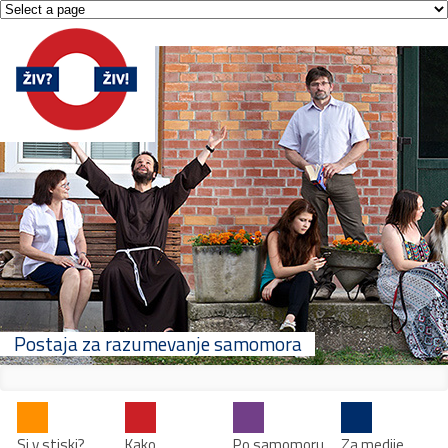
Postaja za razumevanje samomora
Si v stiski?
Kako
Po samomoru
Za medije