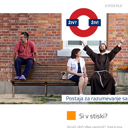
O POSTAJI
Postaja za razumevanje 
Si v stiski?
Imaš občutke nemoči, brezupa