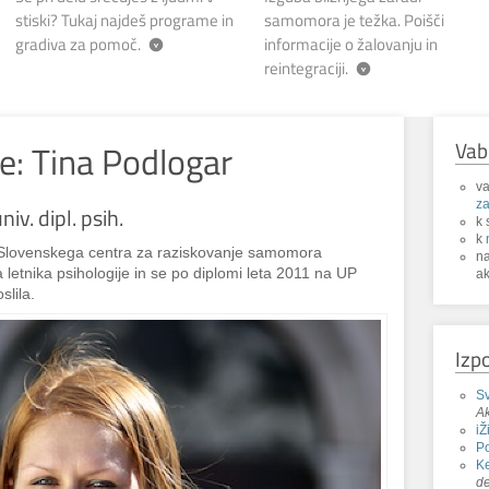
stiski? Tukaj najdeš programe in
samomora je težka. Poišči
gradiva za pomoč.
informacije o žalovanju in
reintegraciji.
e: Tina Podlogar
Vab
va
za
niv. dipl. psih.
k 
k
v Slovenskega centra za raziskovanje samomora
n
 letnika psihologije in se po diplomi leta 2011 na UP
ak
slila.
Izp
Sv
Ak
iŽ
P
Ke
de