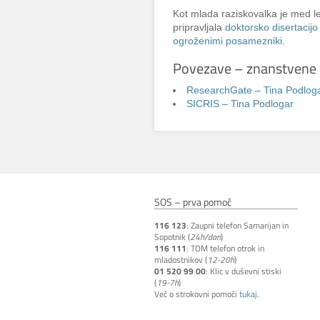
Kot mlada raziskovalka je med l
pripravljala
doktorsko disertacij
ogroženimi posamezniki
.
Povezave – znanstvene 
ResearchGate – Tina Podlog
SICRIS – Tina Podlogar
SOS – prva pomoč
116 123
: Zaupni telefon Samarijan in
Sopotnik (
24h/dan
)
116 111
: TOM telefon otrok in
mladostnikov (
12-20h
)
01 520 99 00
: Klic v duševni stiski
(
19-7h
)
Več o strokovni pomoči
tukaj
.