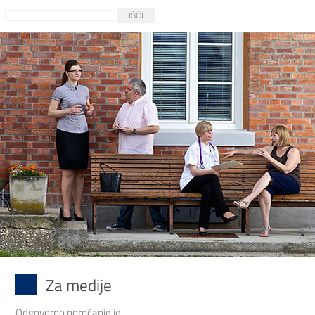
Za medije
Odgovorno poročanje je