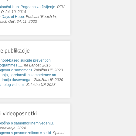
lnočni klub: Pogodba za življenje
.
RTV
O, 24. 10. 2014
 Days of Hope
.
Podcast ‘Reach In,
ach Out’. 24. 11. 2023
e publikacije
hool-based suicide prevention
ogrammes ...
.
The Lancet. 2015
ogovor o samomoru.
Založba UP. 2020
anja, spretnosti in kompetence na
dročju duševnega...
Založba UP. 2020
iholog v dilemi.
Založba UP. 2023
i videoposnetki
lošno o samomorilnem vedenju.
edavanje, 2024.
govor s posameznikom v stiski.
Spletni