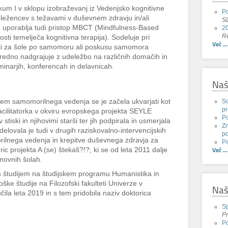
ikum I v sklopu izobraževanj iz Vedenjsko kognitivne
Po
eležencev s težavami v duševnem zdravju in/ali
SL
 uporablja tudi pristop MBCT (Mindfulness-Based
20
Re
sti temelječa kognitivna terapija). Sodeluje pri
Več ...
osti za šole po samomoru ali poskusu samomora
edno nadgrajuje z udeležbo na različnih domačih in
inarjih, konferencah in delavnicah.
Naš
Sc
em samomorilnega vedenja se je začela ukvarjati kot
pr
facilitatorka v okviru evropskega projekta SEYLE
P
 stiski in njihovimi starši ter jih podpirala in usmerjala
Zn
elovala je tudi v drugih raziskovalno-intervencijskih
po
ilnega vedenja in krepitve duševnega zdravja za
Ps
Več ...
ic projekta A (se) štekaš?!?, ki se od leta 2011 dalje
snovnih šolah.
m študijem na študijskem programu Humanistika in
oške študije na Filozofski fakulteti Univerze v
Naš
učila leta 2019 in s tem pridobila naziv doktorica
Sp
Pr
Po