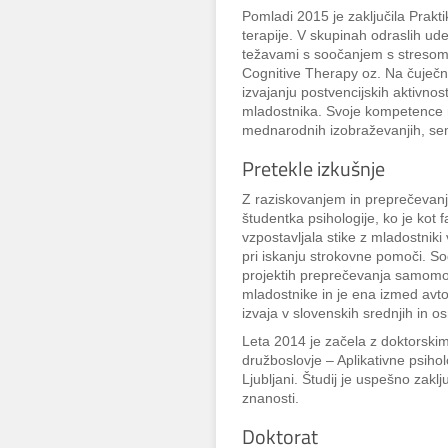
Pomladi 2015 je zaključila Prakt
terapije. V skupinah odraslih ud
težavami s soočanjem s stresom
Cognitive Therapy oz. Na čuječno
izvajanju postvencijskih aktivn
mladostnika. Svoje kompetence r
mednarodnih izobraževanjih, sem
Pretekle izkušnje
Z raziskovanjem in preprečevanj
študentka psihologije, ko je kot 
vzpostavljala stike z mladostniki v
pri iskanju strokovne pomoči. Sod
projektih preprečevanja samomor
mladostnike in je ena izmed avtor
izvaja v slovenskih srednjih in o
Leta 2014 je začela z doktorski
družboslovje – Aplikativne psihol
Ljubljani. Študij je uspešno zaklj
znanosti.
Doktorat