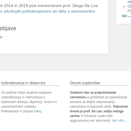
se
eti 2014 in 2019 pod mentorstvom prof. Diega De Lea
Od
Pr
o o izkušnjah psihoterapevtov pri delu s samomorilno
Več ...
objave
ar
Izobraževanja in delavnice
Deseti september
Za različne ciljne skupine izvajamo
Svetovni dan za preprečevanje
izobraževanja in intervencije o
samomora
je priložnost za ozaveščanje
duševnem zdravju, depresiji, stresu in
javnosti za boljše razumevanje
samomorilnem vedenju.
samomora in duševnih stisk.
Pobudnik
Podrobnosti in prijave
tukaj
.
dneva je prof. De Leo, vodja našega
centra.
V Sloveniji vsako leto
organiziramo več aktivnosti.
Več info ...