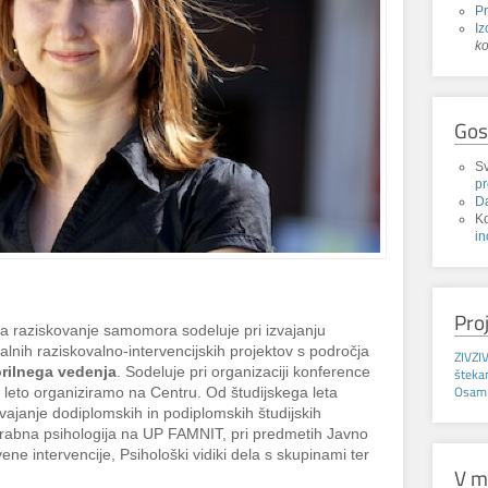
P
Iz
k
Gos
Sv
p
D
K
in
Pro
 raziskovanje samomora sodeluje pri izvajanju
lnih raziskovalno-intervencijskih projektov s področja
ZIVZI
rilnega vedenja
. Sodeluje pri organizaciji konference
štek
Osaml
ako leto organiziramo na Centru. Od študijskega leta
zvajanje dodiplomskih in podiplomskih študijskih
orabna psihologija na UP FAMNIT, pri predmetih Javno
ne intervencije, Psihološki vidiki dela s skupinami ter
V m