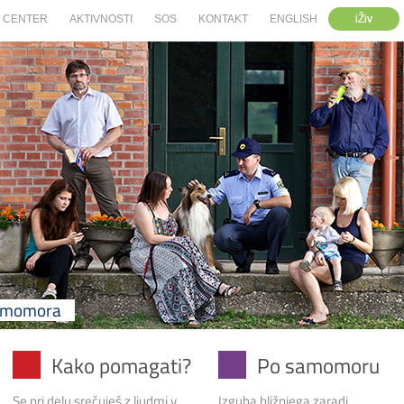
iŽiv
CENTER
AKTIVNOSTI
SOS
KONTAKT
ENGLISH
samomora
Kako pomagati?
Po samomoru
Se pri delu srečuješ z ljudmi v
Izguba bližnjega zaradi