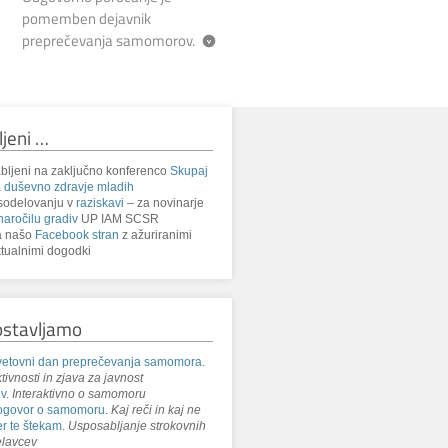
pomemben dejavnik
preprečevanja samomorov.
ljeni …
bljeni na zaključno konferenco
Skupaj
 duševno zdravje mladih
sodelovanju v
raziskavi
– za novinarje
naročilu gradiv
UP IAM SCSR
a našo
Facebook stran
z ažuriranimi
tualnimi dogodki
ostavljamo
etovni dan preprečevanja samomora
.
tivnosti in zjava za javnost
iv
.
Interaktivno o samomoru
ogovor o samomoru
.
Kaj reči in kaj ne
r te štekam
.
Usposabljanje strokovnih
lavcev