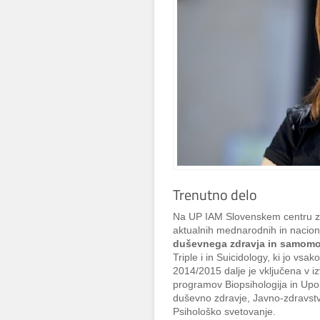
Trenutno delo
Na UP IAM Slovenskem centru za
aktualnih mednarodnih in naciona
duševnega zdravja in samomo
Triple i in Suicidology, ki jo vs
2014/2015 dalje je vključena v i
programov Biopsihologija in Up
duševno zdravje, Javno-zdravstve
Psihološko svetovanje.