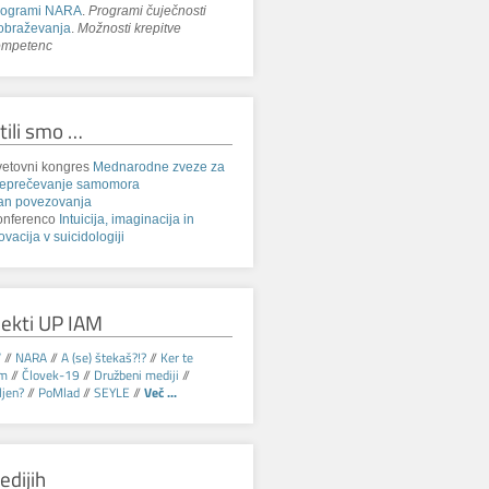
rogrami NARA
.
Programi čuječnosti
obraževanja
.
Možnosti krepitve
ompetenc
tili smo …
etovni kongres
Mednarodne zveze za
reprečevanje samomora
an povezovanja
onferenco
Intuicija, imaginacija in
ovacija v suicidologiji
jekti UP IAM
V
//
NARA
//
A (se) štekaš?!?
//
Ker te
am
//
Človek-19
//
Družbeni mediji
//
jen?
//
PoMlad
//
SEYLE
//
Več ...
edijih